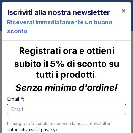
×
Iscriviti alla nostra newsletter
0
Riceverai immediatamente un buono
sconto
Altimani
Registrati ora e ottieni
Altimani
subito il 5% di sconto su
Pagina 1 di 13
Mostra per pagina
tutti i prodotti.
Filtri
Senza minimo d'ordine!
Email *:
Proseguendo accetti di ricevere la nostra newsletter
(
informativa sulla privacy
).