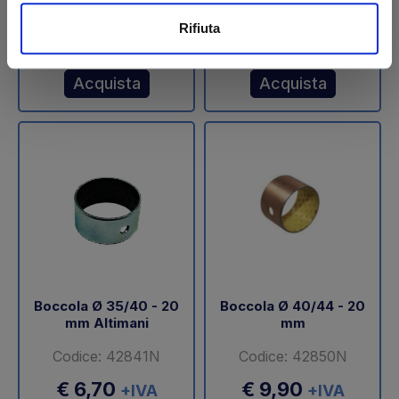
€ 8,60
€ 2,65
+IVA
+IVA
Rifiuta
Disponibile
Disponibile
Acquista
Acquista
Boccola Ø 35/40 - 20
Boccola Ø 40/44 - 20
mm Altimani
mm
Codice: 42841N
Codice: 42850N
€ 6,70
€ 9,90
+IVA
+IVA