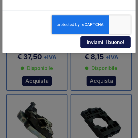
Anello cuscinetto
Basetta per pulsante
ruota dentata
Altimani
Codice: 67807N
Codice: 73806N
€ 37,50
€ 8,15
+IVA
+IVA
Disponibile
Disponibile
Acquista
Acquista