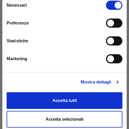
Codice: 42828N
Codice: 42837N
Necessari
del
€ 3,85
€ 8,70
+IVA
+IVA
consenso
Disponibile
Disponibile
Preferenze
Acquista
Acquista
Statistiche
Marketing
Mostra dettagli
Accetta tutti
Boccola Ø 30/34 - 20
Boccola Ø 30/34 - 25
mm Altimani
mm
Accetta selezionati
Codice: 42838N
Codice: 42849N