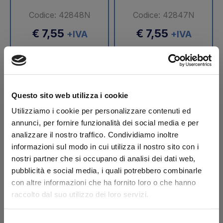
Codice: 42848N
Codice: 42847N
€ 7,55
€ 7,55
+IVA
+IVA
Da ordinare
Disponibile
Acquista
Acquista
Questo sito web utilizza i cookie
Utilizziamo i cookie per personalizzare contenuti ed
annunci, per fornire funzionalità dei social media e per
analizzare il nostro traffico. Condividiamo inoltre
informazioni sul modo in cui utilizza il nostro sito con i
nostri partner che si occupano di analisi dei dati web,
pubblicità e social media, i quali potrebbero combinarle
con altre informazioni che ha fornito loro o che hanno
raccolto dal suo utilizzo dei loro servizi.
Boccola Ø 25/28 - 20
Boccola Ø 30/34 - 15
mm
mm Altimani
Selezione