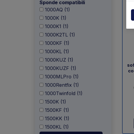
Sponde compatibili
Centraline
Dholla
1000AQ (1)
Varie
1000K (1)
Elefan
1000K1 (1)
Esplosi ricambi
MBB
1000K2TL (1)
1000KF (1)
MIR sp
1000KL (1)
1000KUZ (1)
Palfin
sof
1000KUZF (1)
co
Soren
1000MLPro (1)
1000Rentfix (1)
Zepro
1000Twinfold (1)
1500K (1)
USAT
1500KF (1)
1500KK (1)
1500KL (1)