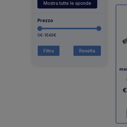
Mostra tutte le sponde
Prezzo
0
€
-
1646
€
Resetta
mas
€