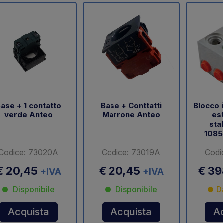
ase + 1 contatto
Base + Conttatti
Blocco i
verde Anteo
Marrone Anteo
est
sta
1085
Codice: 73020A
Codice: 73019A
Codi
€ 20,45
€ 20,45
€ 3
+IVA
+IVA
Disponibile
Disponibile
D
Acquista
Acquista
A