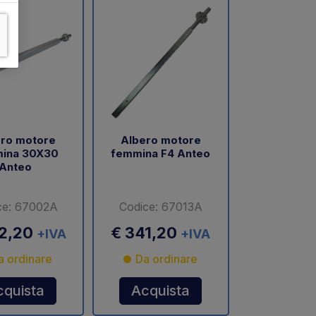
ro motore
Albero motore
ina 30X30
femmina F4 Anteo
Anteo
ce: 67002A
Codice: 67013A
32,20
€ 341,20
+IVA
+IVA
a ordinare
Da ordinare
cquista
Acquista