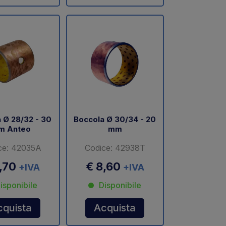
 Ø 28/32 - 30
Boccola Ø 30/34 - 20
m Anteo
mm
ce: 42035A
Codice: 42938T
2,70
€ 8,60
+IVA
+IVA
isponibile
Disponibile
cquista
Acquista