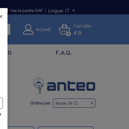
Lingua:
IT
Hai la partita IVA?
×
Carrello
Accedi
€
0
0
tatti
F.A.Q.
Ordina per
a