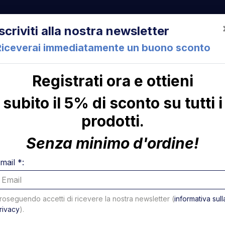
522 Cesena (FC) Italia
+39 05471 901516
info@mirsponde.it
Iscriviti alla nostra newsletter
Riceverai immediatamente un buono sconto
Registrati ora e ottieni
che
Chi siamo
Con
subito il 5% di sconto su tutti i
prodotti.
ni
Senza minimo d'ordine!
mail *:
16 di 378 risultati - Pagina 1 di 24
a per pagina
roseguendo accetti di ricevere la nostra newsletter (
informativa sull
rivacy
).