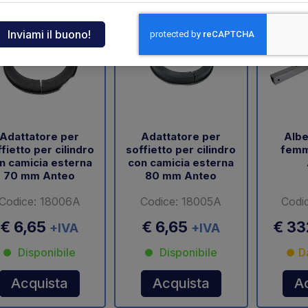
ndia
tcar
onde
Adattatore per
Adattatore per
Albe
ger
fietto per cilindro
soffietto per cilindro
femm
n camicia esterna
con camicia esterna
sen
70 mm Anteo
80 mm Anteo
Codice: 18006A
Codice: 18005A
Codi
€ 6,65
€ 6,65
€ 3
+IVA
+IVA
O
Disponibile
Disponibile
D
Acquista
Acquista
A