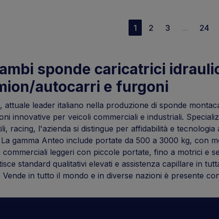
1
2
3
...
24
ambi sponde caricatrici idraul
ion/autocarri e furgoni
 attuale leader italiano nella produzione di sponde montaca
oni innovative per veicoli commerciali e industriali. Speciali
tili, racing, l'azienda si distingue per affidabilità e tecnolo
 La gamma Anteo include portate da 500 a 3000 kg, con model
i commerciali leggeri con piccole portate, fino a motrici e 
isce standard qualitativi elevati e assistenza capillare in tut
. Vende in tutto il mondo e in diverse nazioni è presente co