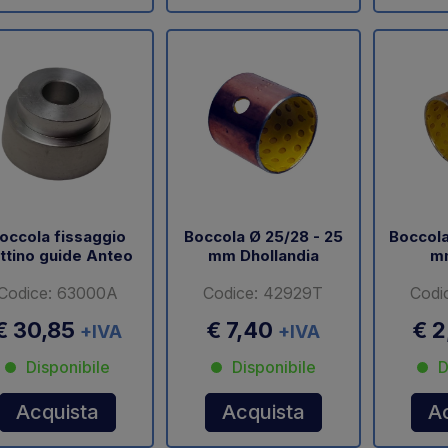
occola fissaggio
Boccola Ø 25/28 - 25
Boccola
ttino guide Anteo
mm Dhollandia
m
Codice: 63000A
Codice: 42929T
Codi
€ 30,85
€ 7,40
€ 
+IVA
+IVA
Disponibile
Disponibile
D
Acquista
Acquista
A