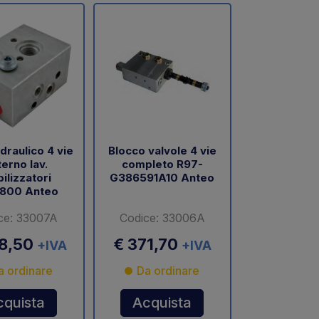
draulico 4 vie
Blocco valvole 4 vie
erno lav.
completo R97-
bilizzatori
G386591A10 Anteo
800 Anteo
ce: 33007A
Codice: 33006A
98,50
€ 371,70
+IVA
+IVA
a ordinare
Da ordinare
cquista
Acquista