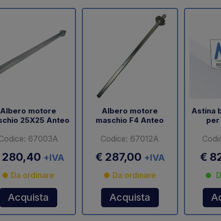
Albero motore
Albero motore
Astina 
chio 25X25 Anteo
maschio F4 Anteo
per
Codice: 67003A
Codice: 67012A
Codi
 280,40
€ 287,00
€ 8
+IVA
+IVA
Da ordinare
Da ordinare
D
Acquista
Acquista
A