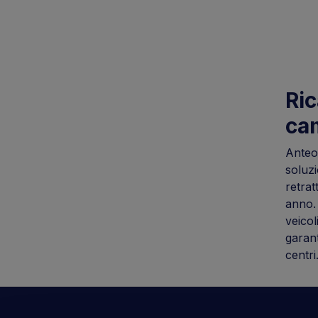
Ric
cam
Anteo,
soluzi
retrat
anno.
veicol
garant
centri