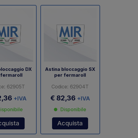
bloccaggio DX
Astina bloccaggio SX
 fermaroll
per fermaroll
ce: 62905T
Codice: 62904T
2,36
€ 82,36
+IVA
+IVA
isponibile
Disponibile
cquista
Acquista