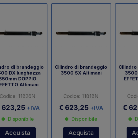
indro di brandeggio
Cilindro di brandeggio
Cilindro
500 DX lunghezza
3500 SX Altimani
3500
850mm DOPPIO
EFFET
FFETTO Altimani
Codice: 11826N
Codice: 11818N
Codi
 623,25
€ 623,25
€ 6
+IVA
+IVA
Disponibile
Disponibile
D
Acquista
Acquista
A