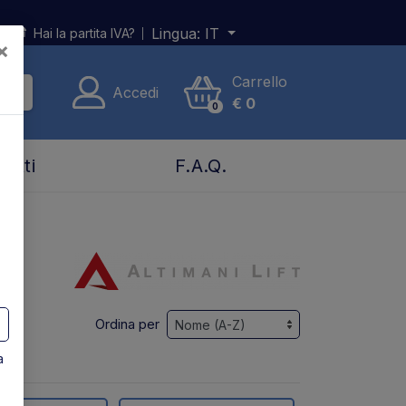
Lingua:
IT
Hai la partita IVA?
×
Carrello
Accedi
€
0
0
tatti
F.A.Q.
Ordina per
a