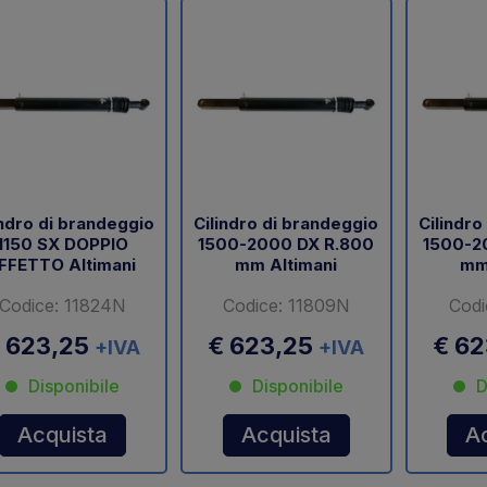
indro di brandeggio
Cilindro di brandeggio
Cilindro
1150 SX DOPPIO
1500-2000 DX R.800
1500-2
FFETTO Altimani
mm Altimani
mm
Codice: 11824N
Codice: 11809N
Codi
 623,25
€ 623,25
€ 6
+IVA
+IVA
Disponibile
Disponibile
D
Acquista
Acquista
A