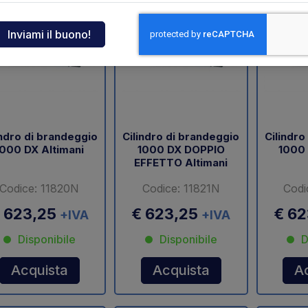
ndia
tcar
onde
indro di brandeggio
Cilindro di brandeggio
Cilindro
ger
1000 DX Altimani
1000 DX DOPPIO
1000 
EFFETTO Altimani
sen
Codice: 11820N
Codice: 11821N
Codi
 623,25
€ 623,25
€ 6
+IVA
+IVA
O
Disponibile
Disponibile
D
Acquista
Acquista
A