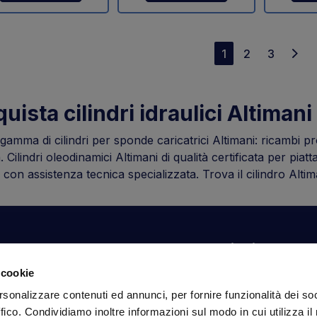
1
2
3
uista cilindri idraulici Altimani 
gamma di cilindri per sponde caricatrici Altimani: ricambi p
. Cilindri oleodinamici Altimani di qualità certificata per pi
 con assistenza tecnica specializzata. Trova il cilindro Alti
Il tuo account
Informazioni
N
 cookie
Dashboard
Spedizioni sicure
Is
rsonalizzare contenuti ed annunci, per fornire funzionalità dei so
fa
Ordini
Condizioni di vendita
ffico. Condividiamo inoltre informazioni sul modo in cui utilizza il 