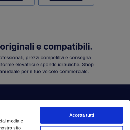
originali e compatibili.
rofessionali, prezzi competitivi e consegna
attaforme elevatrici e sponde idrauliche. Shop
mani ideale per il tuo veicolo commerciale.
ewsletter
Accetta tutti
criviti alla nostra newsletter per ottenere
cial media e
ntastici vantaggi in esclusiva per te.
nostro sito