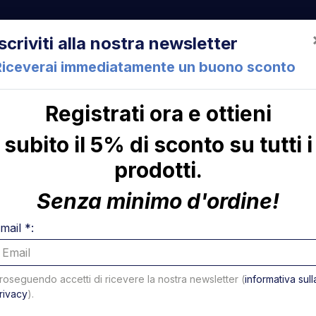
522 Cesena (FC) Italia
+39 05471 901516
info@mirsponde.it
Iscriviti alla nostra newsletter
Riceverai immediatamente un buono sconto
Registrati ora e ottieni
che
Chi siamo
Con
subito il 5% di sconto su tutti i
prodotti.
ni
Senza minimo d'ordine!
ndri
mail *:
16 di 42 risultati - Pagina 1 di 3
a per pagina
roseguendo accetti di ricevere la nostra newsletter (
informativa sull
rivacy
).