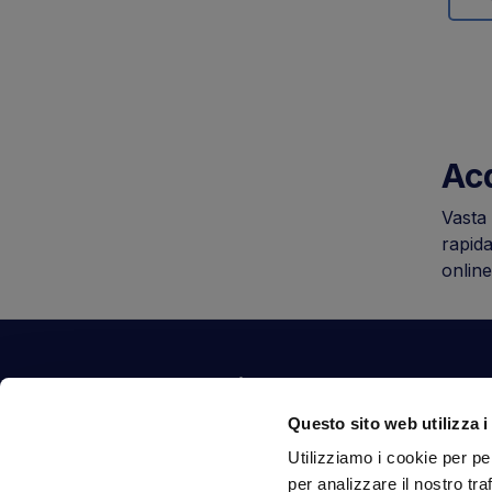
Acq
Vasta 
rapida
online
Contattaci
Questo sito web utilizza i
Via Fossalta, 3641 - 47522 Cesena (FC) Italia
Utilizziamo i cookie per pe
tel.
351.1290650
-
0547.1901516
per analizzare il nostro tra