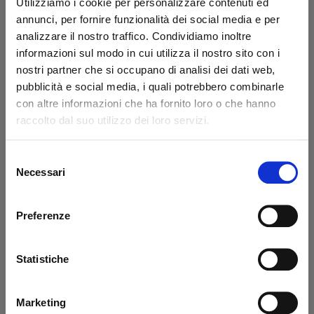
Utilizziamo i cookie per personalizzare contenuti ed
annunci, per fornire funzionalità dei social media e per
analizzare il nostro traffico. Condividiamo inoltre
informazioni sul modo in cui utilizza il nostro sito con i
nostri partner che si occupano di analisi dei dati web,
pubblicità e social media, i quali potrebbero combinarle
con altre informazioni che ha fornito loro o che hanno
Cilindro di
Cilindro di
raccolto dal suo utilizzo dei loro servizi.
sollevamento BAR Ø
sollevamento BAR Ø
60-285
70-230
Selezione
Codice: 10113B
Codice: 10108B
Necessari
del
€ 997,00
€ 935,90
+IVA
+IVA
consenso
Disponibile
Da ordinare
Preferenze
Acquista
Acquista
Statistiche
Marketing