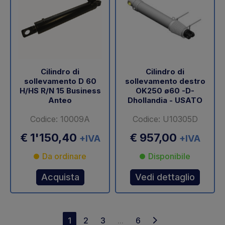
Cilindro di
Cilindro di
sollevamento D 60
sollevamento destro
H/HS R/N 15 Business
OK250 ø60 -D-
Anteo
Dhollandia - USATO
Codice: 10009A
Codice: U10305D
€ 1'150,40
€ 957,00
+IVA
+IVA
Da ordinare
Disponibile
Acquista
Vedi dettaglio
1
2
3
...
6