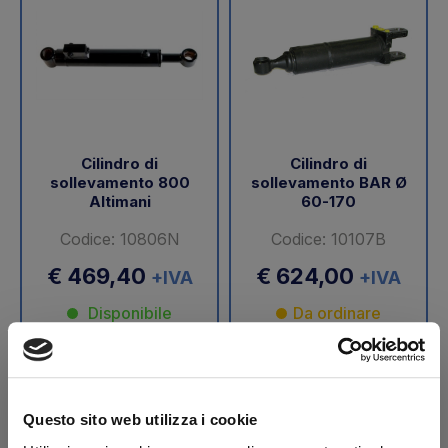
Cilindro di
Cilindro di
sollevamento 800
sollevamento BAR Ø
Altimani
60-170
Codice: 10806N
Codice: 10107B
€ 469,40
€ 624,00
+IVA
+IVA
Disponibile
Da ordinare
Acquista
Acquista
Questo sito web utilizza i cookie