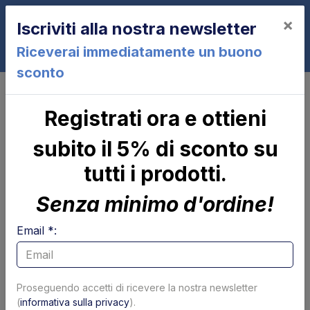
×
Iscriviti alla nostra newsletter
0
Riceverai immediatamente un buono
sconto
Cilindri
Cilindri di sollevamento
Registrati ora e ottieni
Cilindri di sollevamento
subito il 5% di sconto su
Pagina 1 di 6
Mostra per pagina
tutti i prodotti.
Filtra Cilindri di sollevamento per marca
Senza minimo d'ordine!
Dhollandia
Dautel
Zepro
BAR
Altimani
MBB
S
Email *:
Filtri
Proseguendo accetti di ricevere la nostra newsletter
(
informativa sulla privacy
).