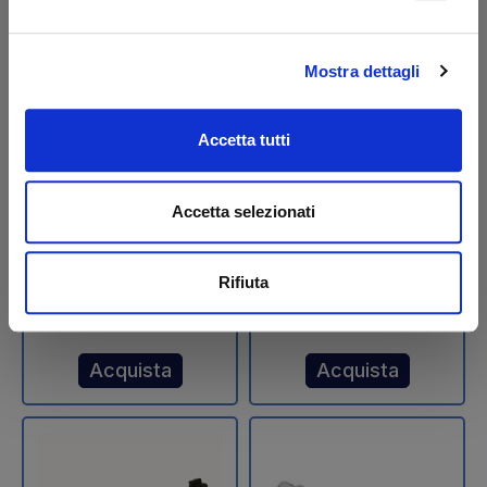
Mostra dettagli
Accetta tutti
Cilindro di
Cilindro di
sollevamento BAR Ø
sollevamento D 60 15
70-285
HS N/R Futura Anteo
Accetta selezionati
Codice: 10111B
Codice: 10013A
€ 1'448,20
€ 948,90
Rifiuta
+IVA
+IVA
Da ordinare
Da ordinare
Acquista
Acquista