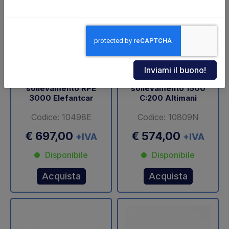
CIL.TUF80x300
Cilindro di
sollevamento RPE
sollevamento 1500
3000 Elefantcar
C:200 Altimani
Codice: 10498E
Codice: 10809N
€ 697,00
€ 574,00
+IVA
+IVA
Disponibile
Disponibile
Acquista
Acquista