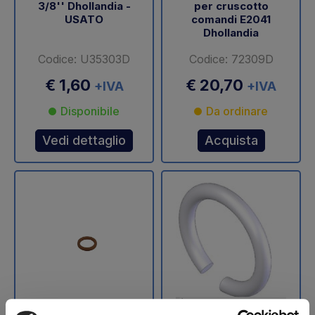
3/8'' Dhollandia -
per cruscotto
USATO
comandi E2041
Dhollandia
Codice: U35303D
Codice: 72309D
€ 1,60
€ 20,70
+IVA
+IVA
Disponibile
Da ordinare
Vedi dettaglio
Acquista