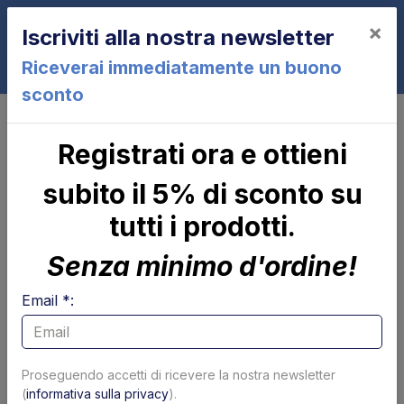
×
Iscriviti alla nostra newsletter
0
Riceverai immediatamente un buono
sconto
Dhollandia
Registrati ora e ottieni
Dhollandia
subito il 5% di sconto su
Pagina 1 di 43
Mostra per pagina
tutti i prodotti.
Filtri
Senza minimo d'ordine!
Email *:
Proseguendo accetti di ricevere la nostra newsletter
(
informativa sulla privacy
).