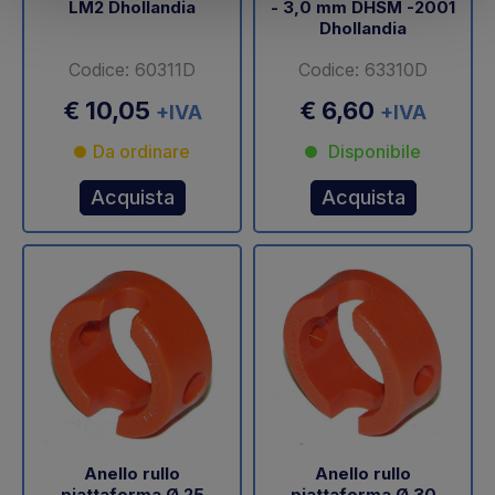
LM2 Dhollandia
- 3,0 mm DHSM -2001
Dhollandia
Codice: 60311D
Codice: 63310D
€ 10,05
€ 6,60
+IVA
+IVA
Da ordinare
Disponibile
Acquista
Acquista
Anello rullo
Anello rullo
piattaforma Ø 25
piattaforma Ø 30