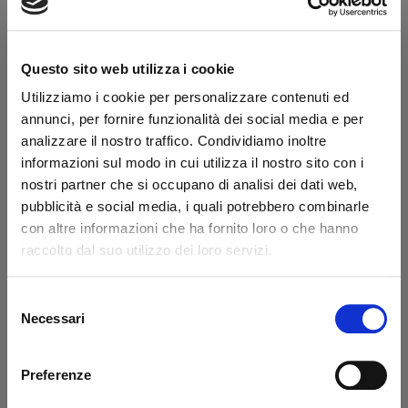
Anello di guarnizione
Anello di sicurezza in
Ø 10 x 14 x 2 mm
acciaio Ø 50
Dhollandia
Dhollandia
Questo sito web utilizza i cookie
Codice: 35927T
Codice: 64323D
Utilizziamo i cookie per personalizzare contenuti ed
€ 1,30
€ 9,65
+IVA
+IVA
annunci, per fornire funzionalità dei social media e per
Disponibile
Da ordinare
analizzare il nostro traffico. Condividiamo inoltre
informazioni sul modo in cui utilizza il nostro sito con i
Acquista
Acquista
nostri partner che si occupano di analisi dei dati web,
pubblicità e social media, i quali potrebbero combinarle
con altre informazioni che ha fornito loro o che hanno
raccolto dal suo utilizzo dei loro servizi.
Selezione
Necessari
del
consenso
Preferenze
Anello di sicurezza
Anello per ruota