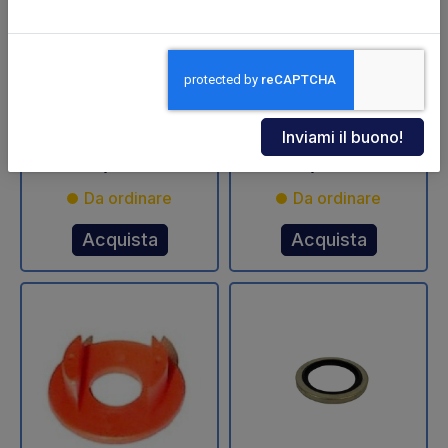
Alloggiamento filtro
Anello contatto E026
Dhollandia
Dhollandia
Codice: 53306D
Codice: 70340D
€ 30,60
€ 12,95
+IVA
+IVA
Da ordinare
Da ordinare
Acquista
Acquista