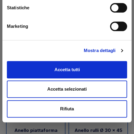
SP/SO Dhollandia
piattaforma Ø 35
Statistiche
Dhollandia
Codice: 64324D
Codice: 41307D
Marketing
€ 12,55
€ 5,80
+IVA
+IVA
Da ordinare
Disponibile
Mostra dettagli
Acquista
Acquista
Accetta tutti
Accetta selezionati
Rifiuta
Anello piattaforma
Anello rulli Ø 30 x 45