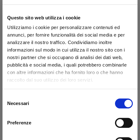
Questo sito web utilizza i cookie
Utilizziamo i cookie per personalizzare contenuti ed
annunci, per fornire funzionalità dei social media e per
analizzare il nostro traffico. Condividiamo inoltre
informazioni sul modo in cui utilizza il nostro sito con i
Centralina idraulica
nostri partner che si occupano di analisi dei dati web,
completa BAR -
pubblicità e social media, i quali potrebbero combinarle
USATO
con altre informazioni che ha fornito loro o che hanno
Codice: U50103B
raccolto dal suo utilizzo dei loro servizi.
€ 1'558,80
€ 934,80
+IVA
Selezione
Necessari
del
Disponibile
consenso
Vedi dettaglio
Preferenze