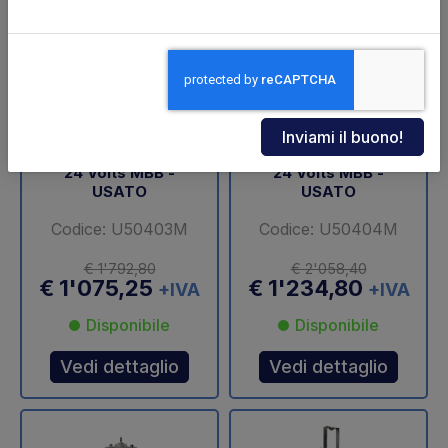
Centralina completa
Centralina completa
24 Volts MBB -
24 Volts MBB -
USATO
USATO
Codice: U50403M
Codice: U50404M
€ 1'792,80
€ 2'058,40
€ 1'075,25
€ 1'234,80
+IVA
+IVA
Disponibile
Disponibile
Vedi dettaglio
Vedi dettaglio