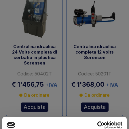
Centralina idraulica
Centralina idraulica
24 Volts completa di
completa 12 volts
serbatio in plastica
Sorensen
Sorensen
Codice: 50402T
Codice: 50201T
€ 1'456,75
€ 1'368,00
+IVA
+IVA
Da ordinare
Da ordinare
Acquista
Acquista
-40%