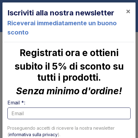
×
Iscriviti alla nostra newsletter
0
Riceverai immediatamente un buono
sconto
Centraline
Centralina completa
Registrati ora e ottieni
Centralina completa
subito il 5% di sconto su
Pagina 1 di 1
Mostra per pagina
tutti i prodotti.
Filtra Centralina completa per marca
Senza minimo d'ordine!
Sorensen
USATO
MBB
BAR
Email *:
Filtri
Proseguendo accetti di ricevere la nostra newsletter
-40%
-40%
(
informativa sulla privacy
).