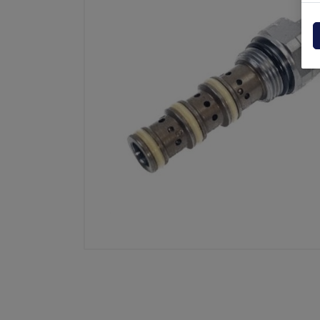
Centraline
Dholla
Varie
Elefan
Esplosi ricambi
MBB
MIR sp
Palfin
Soren
Zepro
USAT