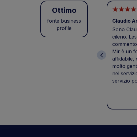
Ottimo
fonte business
Claudio A
profile
Sono Claud
cileno. Las
commento 
Mir è un f
affidabile,
molto gent
nel servizi
servizio po