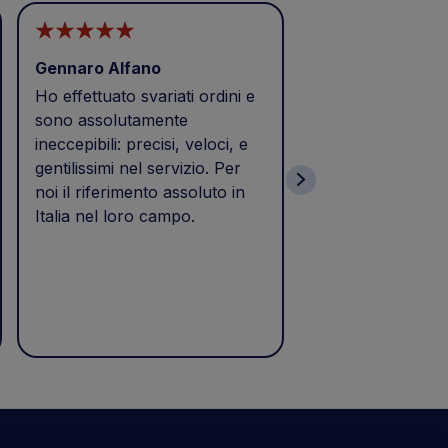
Gennaro Alfano
CAI MEZZI
Ho effettuato svariati ordini e
Buongiorno
sono assolutamente
Eccellenza,puntua
ineccepibili: precisi, veloci, e
Prodotto acquista
gentilissimi nel servizio. Per
e consegnato il 2
noi il riferimento assoluto in
tempi previsti di 
Italia nel loro campo.
come da calce nel
Soddisfatto dell'
azienda da consigl
per la loro profes
TOP TOP TOP