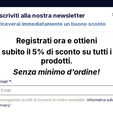
522 Cesena (FC) Italia
+39 05471 901516
info@mirsponde.it
Iscriviti alla nostra newsletter
Riceverai immediatamente un buono sconto
Registrati ora e ottieni
che
Chi siamo
Con
subito il 5% di sconto su tutti i
prodotti.
Cartuccia valvola 4 vie Ø18 mm - USATO
ni
Cartucci
Senza minimo d'ordine!
Ø18 mm 
mail *:
Codice: U31406T
roseguendo accetti di ricevere la nostra newsletter (
informativa sull
238,15 €
142,89 €
rivacy
).