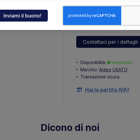
+ 31,44 €
(IVA 22%)
ndia
Supplemento spedizione
tcar
+ 10,00 €
(+ IVA 22%)
Contattaci per i dettagli
onde
Disponibilità:
Immediata
ger
Marchio:
Anteo
USATO
Transazione sicura
sen
Hai la partita IVA?
O
Dicono di noi