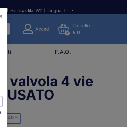
Lingua:
IT
Hai la partita IVA?
×
Carrello
Accedi
€
0
0
tatti
F.A.Q.
a valvola 4 vie
- USATO
a
-40%