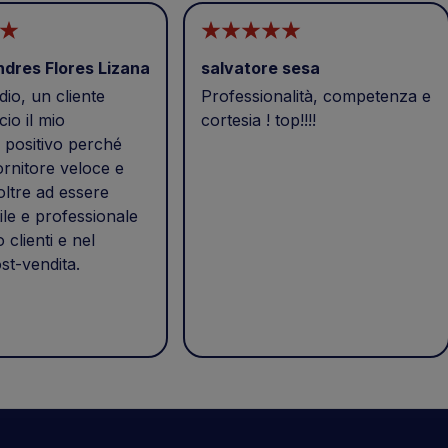
ndres Flores Lizana
salvatore sesa
io, un cliente
Professionalità, competenza e
cio il mio
cortesia ! top!!!!
positivo perché
ornitore veloce e
 oltre ad essere
ile e professionale
o clienti e nel
st-vendita.