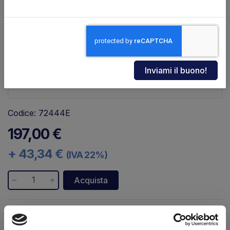
Codice: 72444E
197,00 €
+ 43,34 €
(IVA 22%)
Acquista
Disponibilità:
Immediata
Spedizione entro 24/48 ore