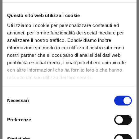
Marchio:
Elefantcar
Transazione sicura
Questo sito web utilizza i cookie
Hai la partita IVA?
Utilizziamo i cookie per personalizzare contenuti ed
annunci, per fornire funzionalità dei social media e per
Dicono di noi
analizzare il nostro traffico. Condividiamo inoltre
informazioni sul modo in cui utilizza il nostro sito con i
nostri partner che si occupano di analisi dei dati web,
Ottimo
pubblicità e social media, i quali potrebbero combinarle
con altre informazioni che ha fornito loro o che hanno
fonte business profile
raccolto dal suo utilizzo dei loro servizi.
Selezione
Necessari
del
Claudio Andres Flores Lizana
sal
consenso
Sono Claudio, un cliente cileno.
Pro
Preferenze
Lascio il mio commento positivo
cort
perché Mir è un fornitore veloce e
affidabile, oltre ad essere molto
Statistiche