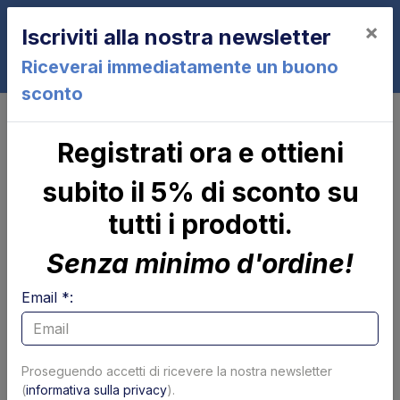
×
Iscriviti alla nostra newsletter
0
Riceverai immediatamente un buono
sconto
Controlli e parti elettriche
Cruscotti comandi
Carcassa cruscotto Altimani
Registrati ora e ottieni
subito il 5% di sconto su
tutti i prodotti.
Senza minimo d'ordine!
Email *:
Proseguendo accetti di ricevere la nostra newsletter
(
informativa sulla privacy
).