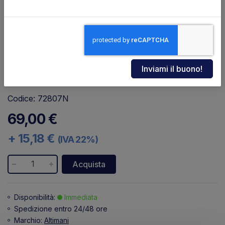
Codice: 72807N
69,00 €
+ 15,18 €
(IVA 22%)
Acquista
Disponibilità:
Immediata
Spedizione entro 24/48 ore
Marchio:
Altimani