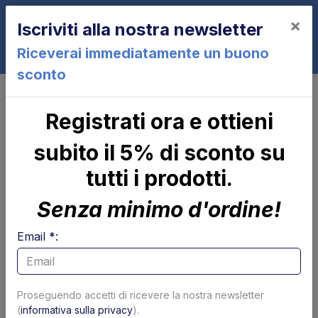
×
Iscriviti alla nostra newsletter
0
Riceverai immediatamente un buono
sconto
Valvole e bobine
Cartuccia valvola
Cartuccia valvola 4 vie Ø13 mm
Registrati ora e ottieni
subito il 5% di sconto su
tutti i prodotti.
Senza minimo d'ordine!
Email *:
Proseguendo accetti di ricevere la nostra newsletter
(
informativa sulla privacy
).