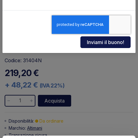
Codice: 31404N
219,20 €
+ 48,22 €
(IVA 22%)
Acquista
Disponibilità:
Da ordinare
Marchio:
Altimani
Transazione sicura