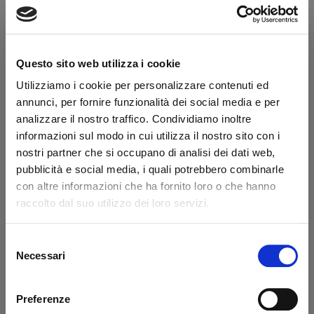
Hai la partita IVA?
Descrizione
Questo sito web utilizza i cookie
Utilizziamo i cookie per personalizzare contenuti ed
Cartuccia valvola 4 vie Ø13 mm
annunci, per fornire funzionalità dei social media e per
analizzare il nostro traffico. Condividiamo inoltre
informazioni sul modo in cui utilizza il nostro sito con i
Dicono di noi
nostri partner che si occupano di analisi dei dati web,
pubblicità e social media, i quali potrebbero combinarle
con altre informazioni che ha fornito loro o che hanno
Ottimo
raccolto dal suo utilizzo dei loro servizi.
fonte business profile
Selezione
Necessari
del
consenso
Claudio Andres Flores Lizana
sal
Preferenze