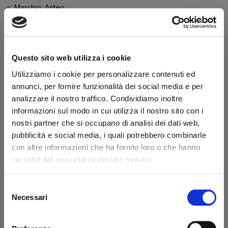
Marchio:
Anteo
Transazione sicura
Hai la partita IVA?
Questo sito web utilizza i cookie
Descrizione
Caratteristiche
Utilizziamo i cookie per personalizzare contenuti ed
annunci, per fornire funzionalità dei social media e per
Chiusura quadro comandi ABS CE Anteo 72007A
analizzare il nostro traffico. Condividiamo inoltre
informazioni sul modo in cui utilizza il nostro sito con i
nostri partner che si occupano di analisi dei dati web,
Dicono di noi
pubblicità e social media, i quali potrebbero combinarle
con altre informazioni che ha fornito loro o che hanno
raccolto dal suo utilizzo dei loro servizi.
Ottimo
fonte business profile
Selezione
Necessari
del
consenso