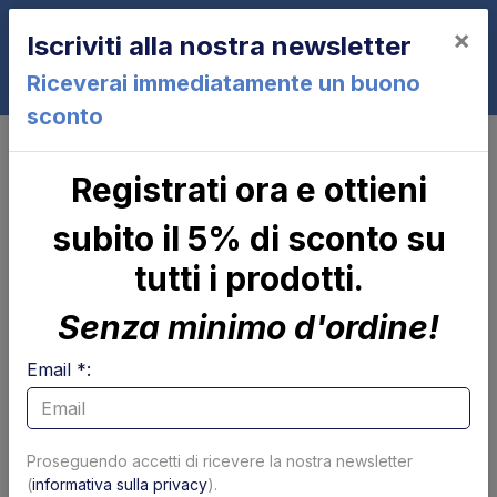
×
Iscriviti alla nostra newsletter
0
Riceverai immediatamente un buono
sconto
Piattaforma e parti meccaniche
Coperchi
Chiusura quadro comandi ABS CE
Registrati ora e ottieni
Anteo
subito il 5% di sconto su
tutti i prodotti.
Senza minimo d'ordine!
Email *:
Proseguendo accetti di ricevere la nostra newsletter
(
informativa sulla privacy
).