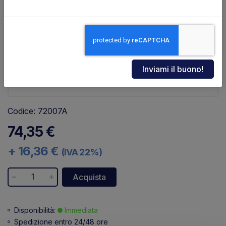
Codice: 72007A
74,35 €
+ 16,36 €
(IVA 22%)
Acquista
Disponibilità:
Immediata
Spedizione entro 24/48 ore