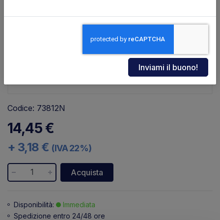
Codice: 73812N
14,45 €
+ 3,18 €
(IVA 22%)
Acquista
Disponibilità:
Immediata
Spedizione entro 24/48 ore