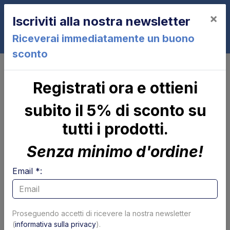
×
Iscriviti alla nostra newsletter
0
Riceverai immediatamente un buono
sconto
Controlli e parti elettriche
Joystick e selettori
Contatto NC normalmente chiuso
Registrati ora e ottieni
rosso 9B291 Altimani
subito il 5% di sconto su
tutti i prodotti.
Senza minimo d'ordine!
Email *:
Proseguendo accetti di ricevere la nostra newsletter
(
informativa sulla privacy
).