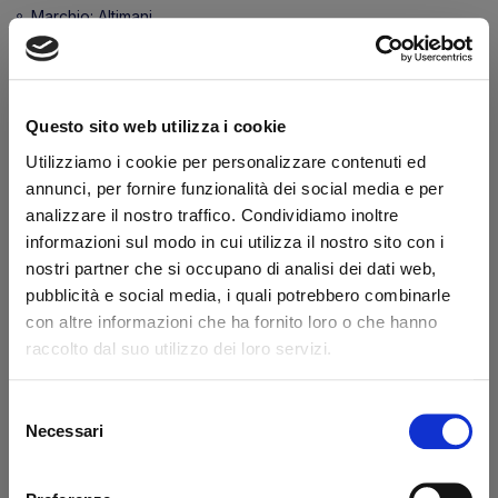
Marchio:
Altimani
Transazione sicura
Hai la partita IVA?
Questo sito web utilizza i cookie
Descrizione
Utilizziamo i cookie per personalizzare contenuti ed
annunci, per fornire funzionalità dei social media e per
Riferimento originale Elefantcar codice CON0009
analizzare il nostro traffico. Condividiamo inoltre
informazioni sul modo in cui utilizza il nostro sito con i
nostri partner che si occupano di analisi dei dati web,
Dicono di noi
pubblicità e social media, i quali potrebbero combinarle
con altre informazioni che ha fornito loro o che hanno
raccolto dal suo utilizzo dei loro servizi.
Ottimo
fonte business profile
Selezione
Necessari
del
consenso