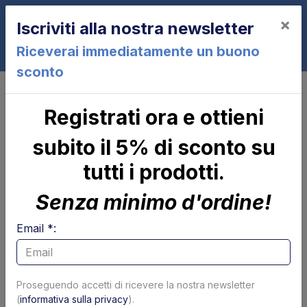
×
Iscriviti alla nostra newsletter
0
Riceverai immediatamente un buono
sconto
Controlli e parti elettriche
Cruscotti comandi
Contatto NO normalmente aperto
Registrati ora e ottieni
verde
subito il 5% di sconto su
tutti i prodotti.
Senza minimo d'ordine!
Email *:
Proseguendo accetti di ricevere la nostra newsletter
(
informativa sulla privacy
).