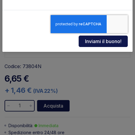
Codice: 73804N
6,65 €
+ 1,46 €
(IVA 22%)
Acquista
Disponibilità:
Immediata
Spedizione entro 24/48 ore