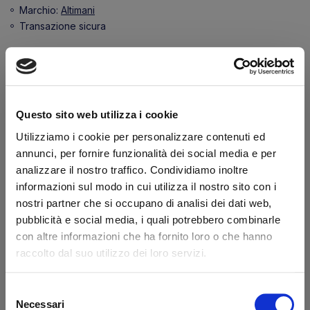
Marchio:
Altimani
Transazione sicura
Hai la partita IVA?
Descrizione
Questo sito web utilizza i cookie
Riferimento originale Elefantcar codice 551188 I
Utilizziamo i cookie per personalizzare contenuti ed
selettori ELE551189 e ELE551219 usano la basetta
annunci, per fornire funzionalità dei social media e per
ELE551180 e possono montare i contatti (o frutti) :
analizzare il nostro traffico. Condividiamo inoltre
551188 (normalmente aperto) e/o 551181
informazioni sul modo in cui utilizza il nostro sito con i
nostri partner che si occupano di analisi dei dati web,
(normalmente chiuso)
pubblicità e social media, i quali potrebbero combinarle
con altre informazioni che ha fornito loro o che hanno
Dicono di noi
raccolto dal suo utilizzo dei loro servizi.
Selezione
Ottimo
Necessari
del