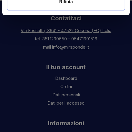
Rifiuta
Contattaci
Via Fossalta, 3641 - 47522 Cesena (FC) Italia
tel.
351.1290650
-
0547.1901516
mail
info@mirsponde.it
Il tuo account
Dashboard
Ordini
Dati personali
Dati per l'accesso
Informazioni