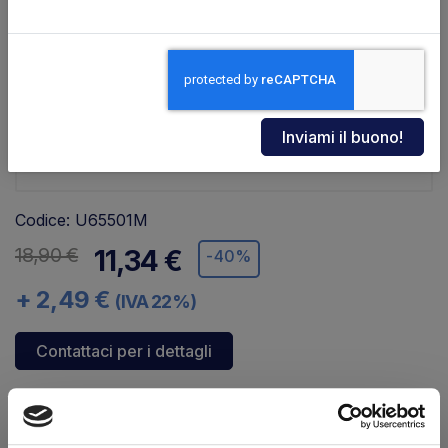
Codice: U65501M
18,90 €
11,34 €
-40%
+ 2,49 €
(IVA 22%)
Contattaci per i dettagli
Disponibilità:
Immediata
Marchio:
MBB
USATO