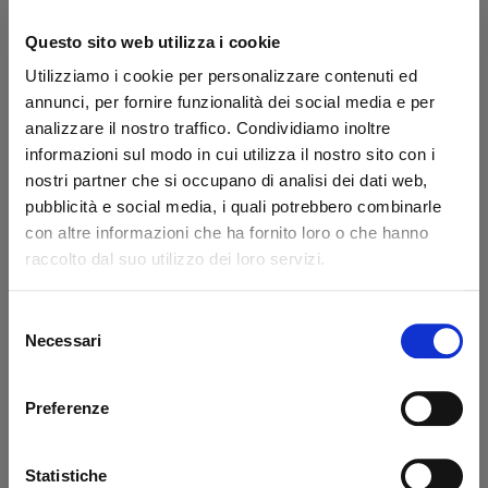
Transazione sicura
Questo sito web utilizza i cookie
Hai la partita IVA?
Utilizziamo i cookie per personalizzare contenuti ed
annunci, per fornire funzionalità dei social media e per
Dicono di noi
analizzare il nostro traffico. Condividiamo inoltre
informazioni sul modo in cui utilizza il nostro sito con i
nostri partner che si occupano di analisi dei dati web,
Ottimo
pubblicità e social media, i quali potrebbero combinarle
fonte business profile
con altre informazioni che ha fornito loro o che hanno
raccolto dal suo utilizzo dei loro servizi.
Selezione
Necessari
del
Claudio Andres Flores Lizana
sal
consenso
Sono Claudio, un cliente cileno.
Pro
Lascio il mio commento positivo
cort
Preferenze
perché Mir è un fornitore veloce e
affidabile, oltre ad essere molto
Statistiche
gentile e professionale nel servizio