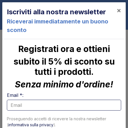
×
Iscriviti alla nostra newsletter
0
Riceverai immediatamente un buono
sconto
Centraline
Contenitore e coperchio centralina
Coperchio gruppo sponda 180x180
Registrati ora e ottieni
mm MBB - USATO
subito il 5% di sconto su
tutti i prodotti.
Senza minimo d'ordine!
Email *:
Proseguendo accetti di ricevere la nostra newsletter
(
informativa sulla privacy
).