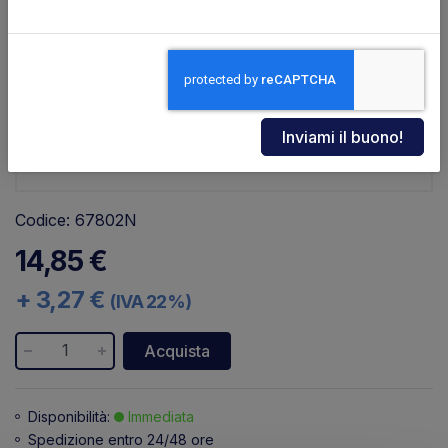
Codice: 67802N
14,85 €
+ 3,27 €
(IVA 22%)
Acquista
Disponibilità:
Immediata
Spedizione entro 24/48 ore