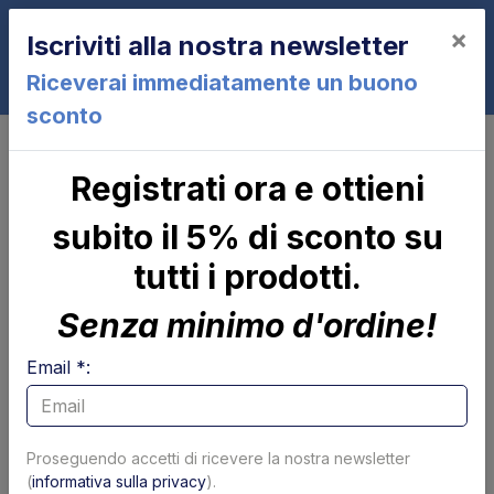
×
Iscriviti alla nostra newsletter
0
Riceverai immediatamente un buono
sconto
Perni boccole e rulli
Ruote e rulli
Distanziali in nylon diam. 50-30
Registrati ora e ottieni
spes. 10 Altimani
subito il 5% di sconto su
tutti i prodotti.
Senza minimo d'ordine!
Email *:
Proseguendo accetti di ricevere la nostra newsletter
(
informativa sulla privacy
).