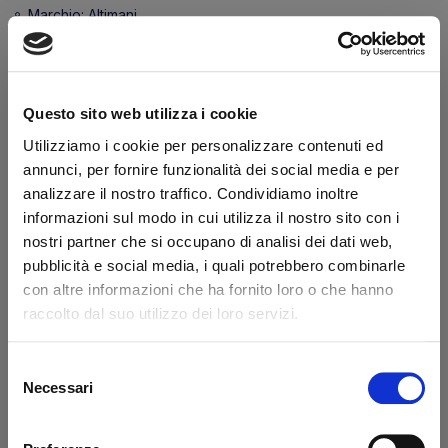
Marchio:
Altimani
Transazione sicura
Hai la partita IVA?
Questo sito web utilizza i cookie
Descrizione
Caratteristiche
Utilizziamo i cookie per personalizzare contenuti ed
annunci, per fornire funzionalità dei social media e per
Distanziali in nylon diam. 50-30 spes. 10 Altimani
analizzare il nostro traffico. Condividiamo inoltre
informazioni sul modo in cui utilizza il nostro sito con i
nostri partner che si occupano di analisi dei dati web,
Dicono di noi
pubblicità e social media, i quali potrebbero combinarle
con altre informazioni che ha fornito loro o che hanno
raccolto dal suo utilizzo dei loro servizi.
Ottimo
fonte business profile
Selezione
Necessari
del
consenso