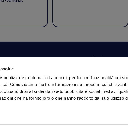
st-vendita.
Il tuo account
Informazioni
N
 cookie
Dashboard
Spedizioni sicure
Is
rsonalizzare contenuti ed annunci, per fornire funzionalità dei so
fa
Ordini
Condizioni di vendita
ffico. Condividiamo inoltre informazioni sul modo in cui utilizza il 
Dati personali
Pagamenti
In
 occupano di analisi dei dati web, pubblicità e social media, i qual
Dati per l'accesso
Privacy policy
azioni che ha fornito loro o che hanno raccolto dal suo utilizzo d
Informativa sui cookie
Se