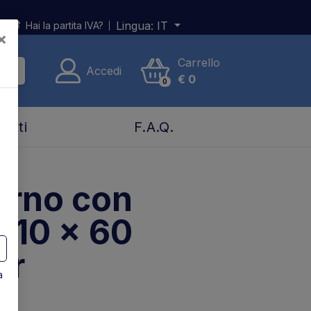
Lingua:
IT
Hai la partita IVA?
×
Carrello
Accedi
€
0
0
tatti
F.A.Q.
erno con
o 10 x 60
ar
a