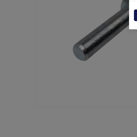
Centraline
Dholla
Varie
Elefan
Esplosi ricambi
MBB
MIR sp
Palfin
Soren
Zepro
USAT