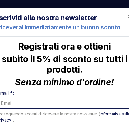
522 Cesena (FC) Italia
+39 05471 901516
info@mirsponde.it
Iscriviti alla nostra newsletter
Riceverai immediatamente un buono sconto
Registrati ora e ottieni
che
Chi siamo
Con
subito il 5% di sconto su tutti i
prodotti.
Ferma perno con occhiello 10 x 60 Elefantcar
ni
Ferma p
Senza minimo d'ordine!
occhiell
mail *:
Elefantc
roseguendo accetti di ricevere la nostra newsletter (
informativa sull
rivacy
).
Codice: 40401E