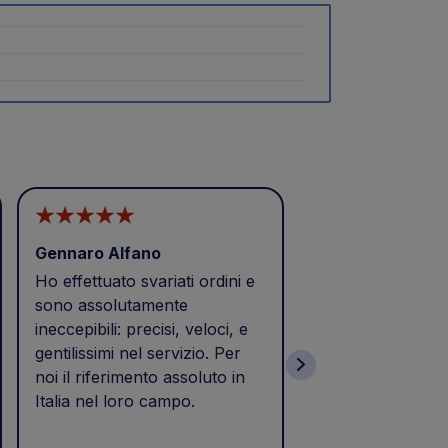
Gennaro Alfano
CAI MEZZI
Ho effettuato svariati ordini e
Buongiorno
sono assolutamente
Eccellenza,puntua
ineccepibili: precisi, veloci, e
Prodotto acquista
gentilissimi nel servizio. Per
e consegnato il 2
noi il riferimento assoluto in
tempi previsti di 
Italia nel loro campo.
come da calce nel
Soddisfatto dell'