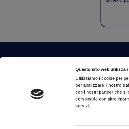
servizio po
Contattaci
Questo sito web utilizza i
Via Fossalta, 3641 - 47522 Cesena (FC) Italia
Utilizziamo i cookie per pe
tel.
351.1290650
-
0547.1901516
per analizzare il nostro tra
mail
info@mirsponde.it
con i nostri partner che si
combinarle con altre inform
servizi.