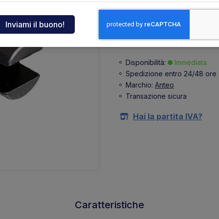
+ 11,88 €
(IVA 22%)
ndia
Acquista
tcar
Disponibilità:
Immediata
Spedizione entro 24/48 ore
onde
Marchio:
Anteo
Transazione sicura
ger
Hai la partita IVA?
sen
O
Caratteristiche