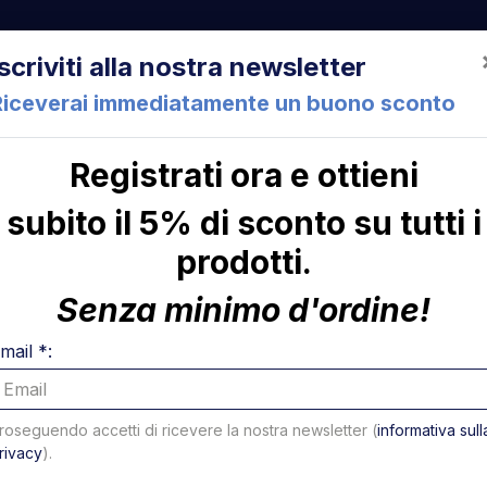
522 Cesena (FC) Italia
+39 05471 901516
info@mirsponde.it
Iscriviti alla nostra newsletter
Riceverai immediatamente un buono sconto
Registrati ora e ottieni
che
Chi siamo
Con
subito il 5% di sconto su tutti i
prodotti.
Giunto motore-pompa Business Practical
ni
Giunto 
Senza minimo d'ordine!
Business
mail *:
Codice: 23912T
roseguendo accetti di ricevere la nostra newsletter (
informativa sull
2030008H MN1205 24003
54,00 €
rivacy
).