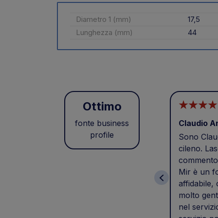
Diametro 1 (mm)
17,5
Lunghezza (mm)
44
Ottimo
fonte business
Claudio A
profile
Sono Claud
cileno. Las
commento 
Mir è un f
affidabile,
molto gent
nel servizi