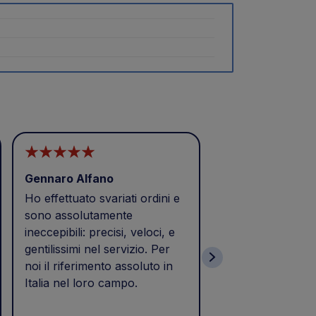
Gennaro Alfano
CAI MEZZI
Ho effettuato svariati ordini e
Buongiorno
sono assolutamente
Eccellenza,puntua
ineccepibili: precisi, veloci, e
Prodotto acquista
gentilissimi nel servizio. Per
e consegnato il 2
noi il riferimento assoluto in
tempi previsti di 
Italia nel loro campo.
come da calce nel
Soddisfatto dell'