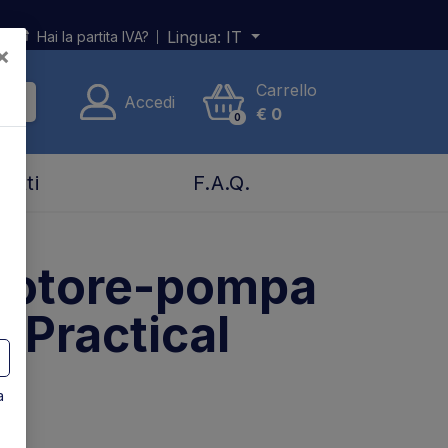
Lingua:
IT
Hai la partita IVA?
×
Carrello
Accedi
€
0
0
tatti
F.A.Q.
motore-pompa
 Practical
a
8 2014800 23012T