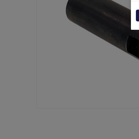
Centraline
Dholla
Varie
Elefan
Esplosi ricambi
MBB
MIR sp
Palfin
Soren
Zepro
USAT