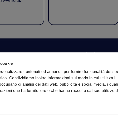
st-vendita.
Il tuo account
Informazioni
N
 cookie
Dashboard
Spedizioni sicure
Is
rsonalizzare contenuti ed annunci, per fornire funzionalità dei so
fa
Ordini
Condizioni di vendita
ffico. Condividiamo inoltre informazioni sul modo in cui utilizza il 
Dati personali
Pagamenti
In
 occupano di analisi dei dati web, pubblicità e social media, i qual
Dati per l'accesso
Privacy policy
azioni che ha fornito loro o che hanno raccolto dal suo utilizzo d
Informativa sui cookie
Se