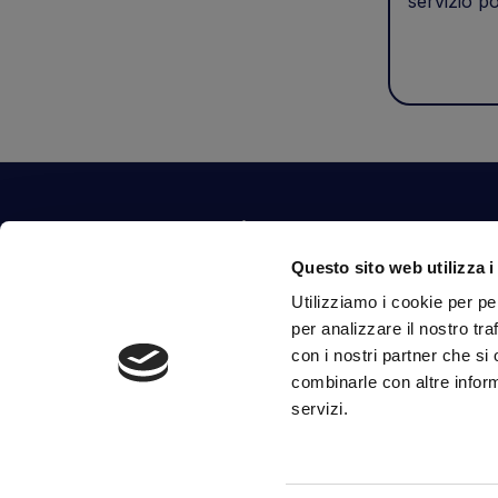
servizio po
Contattaci
Questo sito web utilizza i
Via Fossalta, 3641 - 47522 Cesena (FC) Italia
Utilizziamo i cookie per pe
tel.
351.1290650
-
0547.1901516
per analizzare il nostro tra
mail
info@mirsponde.it
con i nostri partner che si
combinarle con altre inform
servizi.