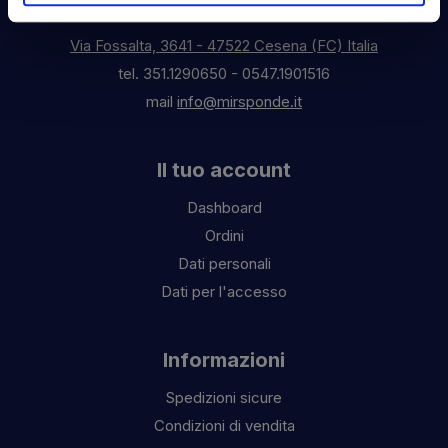
Contattaci
Via Fossalta, 3641 - 47522 Cesena (FC) Italia
tel.
351.1290650
-
0547.1901516
mail
info@mirsponde.it
Il tuo account
Dashboard
Ordini
Dati personali
Dati per l'accesso
Informazioni
Spedizioni sicure
Condizioni di vendita