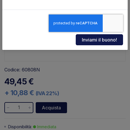
Codice: 60808N
49,45 €
+ 10,88 €
(IVA 22%)
Acquista
Disponibilità:
Immediata