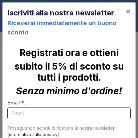
×
Iscriviti alla nostra newsletter
0
Riceverai immediatamente un buono
sconto
Piattaforma e parti meccaniche
Piattaforma - profili
Registrati ora e ottieni
Guarnizione laterale per furgone
isotermico 2,60 mt
subito il 5% di sconto su
tutti i prodotti.
Senza minimo d'ordine!
Email *:
Proseguendo accetti di ricevere la nostra newsletter
(
informativa sulla privacy
).