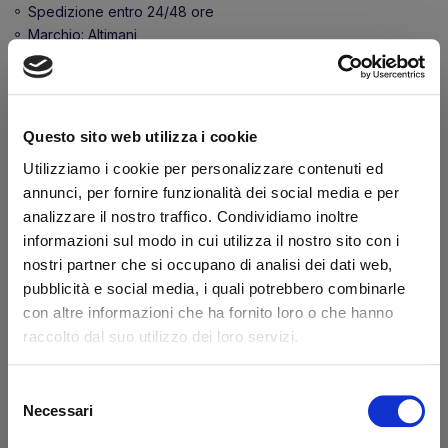
Spedizione entro 24/48 ore
Marchio:
Altimani
Transazione sicura
Hai la partita IVA?
Questo sito web utilizza i cookie
Descrizione
Utilizziamo i cookie per personalizzare contenuti ed
annunci, per fornire funzionalità dei social media e per
Guarnizione laterale per furgone isotermico 2,60
analizzare il nostro traffico. Condividiamo inoltre
mt
informazioni sul modo in cui utilizza il nostro sito con i
nostri partner che si occupano di analisi dei dati web,
pubblicità e social media, i quali potrebbero combinarle
Dicono di noi
con altre informazioni che ha fornito loro o che hanno
raccolto dal suo utilizzo dei loro servizi.
Ottimo
Selezione
fonte business profile
Necessari
del
consenso