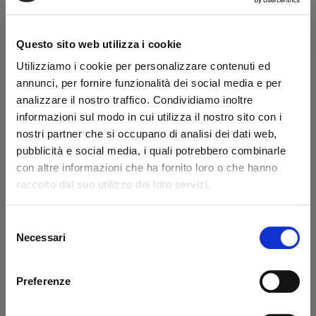
Disponibilità:
Da ordinare
Marchio:
BAR
Questo sito web utilizza i cookie
Transazione sicura
Utilizziamo i cookie per personalizzare contenuti ed
Hai la partita IVA?
annunci, per fornire funzionalità dei social media e per
analizzare il nostro traffico. Condividiamo inoltre
Dicono di noi
informazioni sul modo in cui utilizza il nostro sito con i
nostri partner che si occupano di analisi dei dati web,
pubblicità e social media, i quali potrebbero combinarle
Ottimo
con altre informazioni che ha fornito loro o che hanno
fonte business profile
raccolto dal suo utilizzo dei loro servizi.
Selezione
Necessari
del
consenso
Claudio Andres Flores Lizana
sal
Sono Claudio, un cliente cileno.
Pro
Preferenze
Lascio il mio commento positivo
cort
perché Mir è un fornitore veloce e