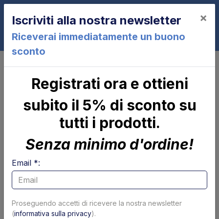
×
Iscriviti alla nostra newsletter
0
Riceverai immediatamente un buono
sconto
Joystick 4 posizioni evo BAR
Joystick 4 posizioni evo BAR
Registrati ora e ottieni
subito il 5% di sconto su
tutti i prodotti.
Senza minimo d'ordine!
Email *:
Proseguendo accetti di ricevere la nostra newsletter
(
informativa sulla privacy
).