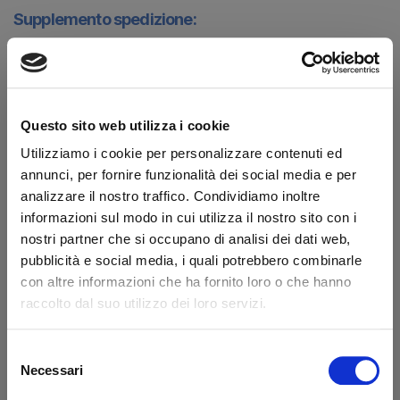
Supplemento spedizione:
+ 20,00 €
(+ IVA 22%)
Acquista
Questo sito web utilizza i cookie
Utilizziamo i cookie per personalizzare contenuti ed
Disponibilità:
Da ordinare
Marchio:
Anteo
annunci, per fornire funzionalità dei social media e per
Transazione sicura
analizzare il nostro traffico. Condividiamo inoltre
informazioni sul modo in cui utilizza il nostro sito con i
Hai la partita IVA?
nostri partner che si occupano di analisi dei dati web,
pubblicità e social media, i quali potrebbero combinarle
Dicono di noi
con altre informazioni che ha fornito loro o che hanno
raccolto dal suo utilizzo dei loro servizi.
Ottimo
Selezione
fonte business profile
Necessari
del
consenso