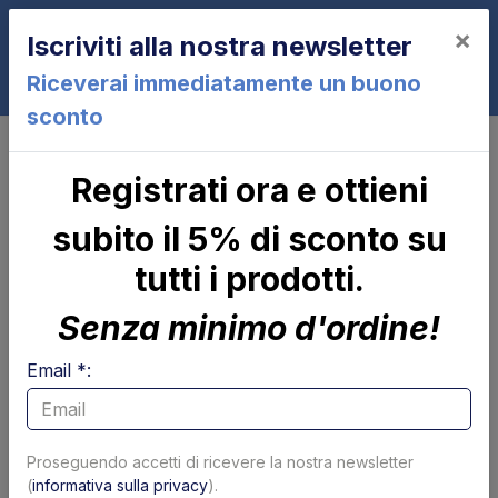
×
Iscriviti alla nostra newsletter
0
Riceverai immediatamente un buono
sconto
Cilindri
MARTINETTO ROTAZIONE - SPONDA SERIE F3 -
Registrati ora e ottieni
PORTATA 1500 Kg - BRACCIO H - SINISTRO -
COMPLETO DI PROLUNGA E CUFFIA
subito il 5% di sconto su
MARTINETTO ROTAZIONE -
SPONDA SERIE F3 - PORTATA 1500
tutti i prodotti.
Kg - BRACCIO H - SINISTRO -
Senza minimo d'ordine!
COMPLETO DI PROLUNGA E
CUFFIA
Email *:
Proseguendo accetti di ricevere la nostra newsletter
(
informativa sulla privacy
).