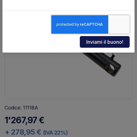
Codice: 11118A
1'267,97 €
+ 278,95 €
(IVA 22%)