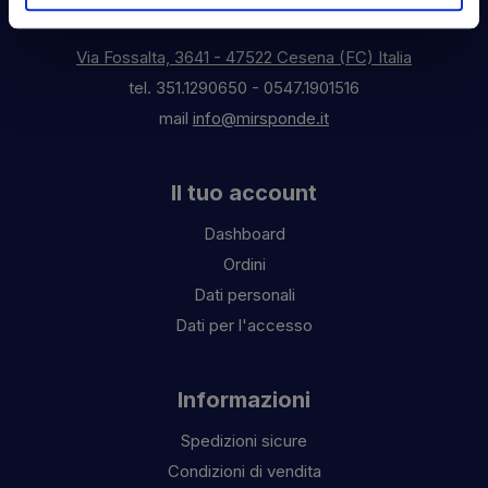
Contattaci
Via Fossalta, 3641 - 47522 Cesena (FC) Italia
tel.
351.1290650
-
0547.1901516
mail
info@mirsponde.it
Il tuo account
Dashboard
Ordini
Dati personali
Dati per l'accesso
Informazioni
Spedizioni sicure
Condizioni di vendita