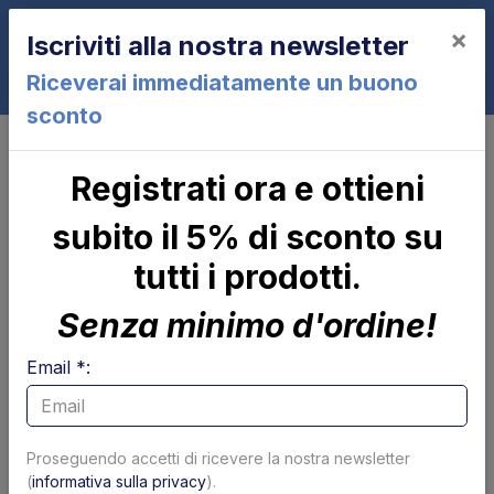
×
Iscriviti alla nostra newsletter
0
Riceverai immediatamente un buono
sconto
Piattaforma e parti meccaniche
Piattaforma - profili
Registrati ora e ottieni
Paraurto laterale DL 2000 47S SX
Dautel - USATO
subito il 5% di sconto su
tutti i prodotti.
Senza minimo d'ordine!
Email *:
Proseguendo accetti di ricevere la nostra newsletter
(
informativa sulla privacy
).