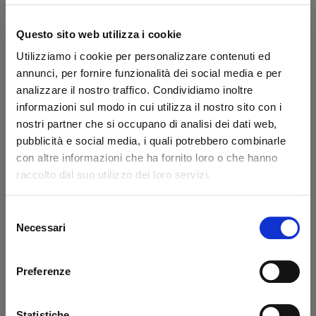
Marchio:
Dautel
USATO
Transazione sicura
Questo sito web utilizza i cookie
Hai la partita IVA?
Utilizziamo i cookie per personalizzare contenuti ed
annunci, per fornire funzionalità dei social media e per
Dicono di noi
analizzare il nostro traffico. Condividiamo inoltre
informazioni sul modo in cui utilizza il nostro sito con i
nostri partner che si occupano di analisi dei dati web,
Ottimo
pubblicità e social media, i quali potrebbero combinarle
con altre informazioni che ha fornito loro o che hanno
fonte business profile
raccolto dal suo utilizzo dei loro servizi.
Selezione
Necessari
del
Claudio Andres Flores Lizana
sal
consenso
Sono Claudio, un cliente cileno.
Pro
Preferenze
Lascio il mio commento positivo
cort
perché Mir è un fornitore veloce e
affidabile, oltre ad essere molto
Statistiche