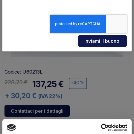
Codice: U60213L
228,75 €
137,25 €
-40%
+ 30,20 €
(IVA 22%)
Contattaci per i dettagli
Disponibilità:
Immediata