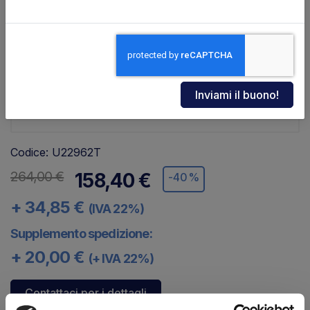
Codice: U22962T
264,00 €
158,40 €
-40%
+ 34,85 €
(IVA 22%)
Supplemento spedizione:
+ 20,00 €
(+ IVA 22%)
Contattaci per i dettagli