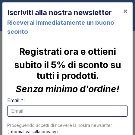
×
Iscriviti alla nostra newsletter
0
Riceverai immediatamente un buono
sconto
Motori pompe (e relè)
Pompe idrauliche
Pompa 2,0 cc 3,3 lt/min Tipo CBK +
Registrati ora e ottieni
KIT idraulico B - USATO
subito il 5% di sconto su
tutti i prodotti.
Senza minimo d'ordine!
Email *:
Proseguendo accetti di ricevere la nostra newsletter
(
informativa sulla privacy
).