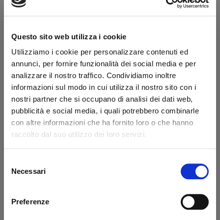
Disponibilità:
Immediata
Marchio:
MBB
USATO
Questo sito web utilizza i cookie
Transazione sicura
Utilizziamo i cookie per personalizzare contenuti ed
Hai la partita IVA?
annunci, per fornire funzionalità dei social media e per
analizzare il nostro traffico. Condividiamo inoltre
Dicono di noi
informazioni sul modo in cui utilizza il nostro sito con i
nostri partner che si occupano di analisi dei dati web,
pubblicità e social media, i quali potrebbero combinarle
Ottimo
con altre informazioni che ha fornito loro o che hanno
raccolto dal suo utilizzo dei loro servizi.
fonte business profile
Selezione
Necessari
del
consenso
Claudio Andres Flores Lizana
sal
Preferenze
Sono Claudio, un cliente cileno.
Pro
Lascio il mio commento positivo
cort