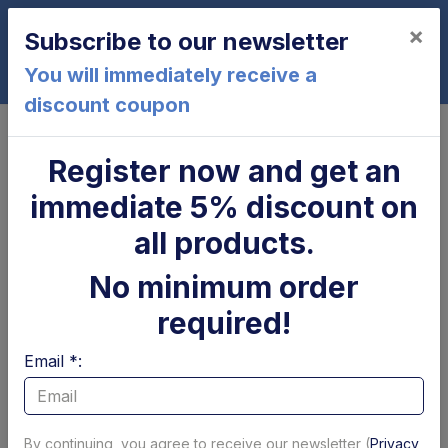
×
Subscribe to our newsletter
0
You will immediately receive a
discount coupon
Home
Motors, pumps and relays
Hydraulic pumps
Pompa 2,0 cc 3,3 lt/min Tipo CBK +
Register now and get an
KIT idraulico B
immediate 5% discount on
all products.
No minimum order
required!
Email *:
By continuing, you agree to receive our newsletter (
Privacy