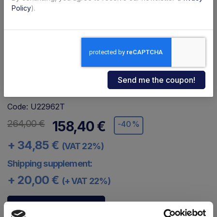
Policy
).
Code: U22962T
264,00 €
158,40 €
-40%
+ 34,85 €
(VAT 22%)
Shipping supplement:
+ 20,00 €
(+ VAT 22%)
Contact us for details