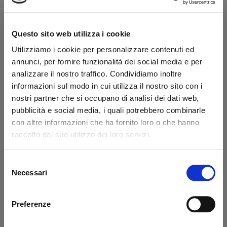
Availability:
Immediate
Brand:
MBB
USATO
Questo sito web utilizza i cookie
Secure transaction
Utilizziamo i cookie per personalizzare contenuti ed
annunci, per fornire funzionalità dei social media e per
Do you have a VAT number?
analizzare il nostro traffico. Condividiamo inoltre
informazioni sul modo in cui utilizza il nostro sito con i
What they say about us
nostri partner che si occupano di analisi dei dati web,
pubblicità e social media, i quali potrebbero combinarle
Excellent
con altre informazioni che ha fornito loro o che hanno
raccolto dal suo utilizzo dei loro servizi.
business profile source
Selezione
Necessari
del
consenso
Francesco Monetta
Ant
Preferenze
Excellent service - the ordered
Eve
materials arrived correctly and on
sol