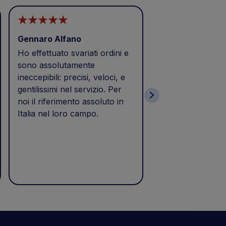
Gennaro Alfano
CAI MEZZI
Ho effettuato svariati ordini e
Buongiorno
sono assolutamente
Eccellenza,puntua
ineccepibili: precisi, veloci, e
Prodotto acquista
gentilissimi nel servizio. Per
e consegnato il 2
noi il riferimento assoluto in
tempi previsti di 
Italia nel loro campo.
come da calce nel
Soddisfatto dell'
azienda da consigl
per la loro profes
TOP TOP TOP