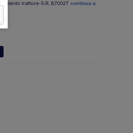
acciamento trattore-S.R. 87002T
continua a