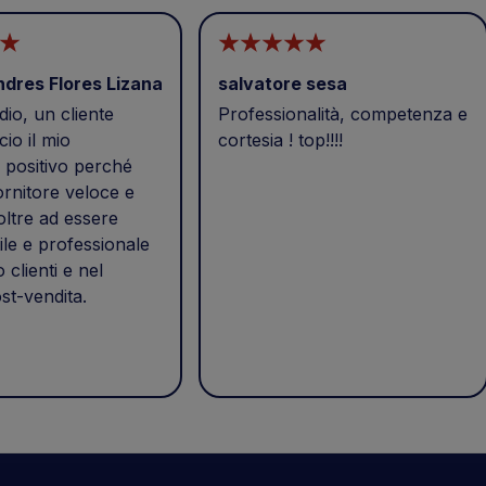
ndres Flores Lizana
salvatore sesa
io, un cliente
Professionalità, competenza e
cio il mio
cortesia ! top!!!!
positivo perché
ornitore veloce e
 oltre ad essere
ile e professionale
o clienti e nel
st-vendita.