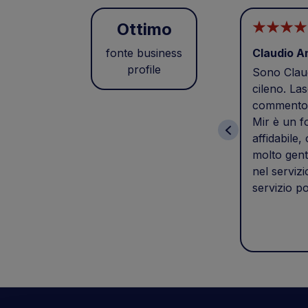
Ottimo
fonte business
Claudio A
profile
Sono Claud
cileno. Las
commento 
Mir è un f
affidabile,
molto gent
nel servizi
servizio po