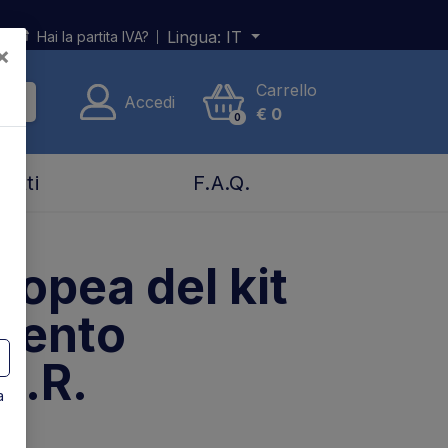
Lingua:
IT
Hai la partita IVA?
×
Carrello
Accedi
€
0
0
tatti
F.A.Q.
ropea del kit
mento
S.R.
a