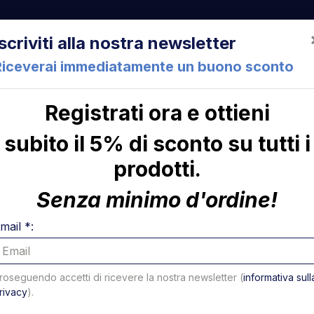
522 Cesena (FC) Italia
+39 05471 901516
info@mirsponde.it
Iscriviti alla nostra newsletter
Riceverai immediatamente un buono sconto
Registrati ora e ottieni
che
Chi siamo
Con
subito il 5% di sconto su tutti i
prodotti.
attore-S.R.
ni
Presa Eu
Senza minimo d'ordine!
allaccia
mail *:
trattore-
roseguendo accetti di ricevere la nostra newsletter (
informativa sull
rivacy
).
Codice: 87902T