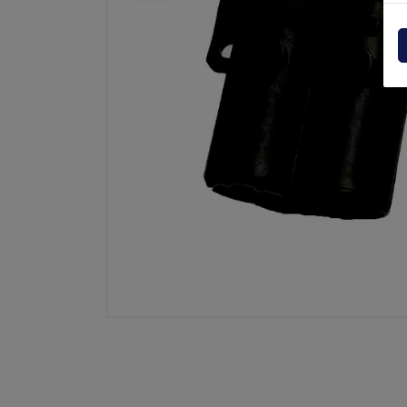
Centraline
Dholla
Varie
Elefan
Esplosi ricambi
MBB
MIR sp
Palfin
Soren
Zepro
USAT