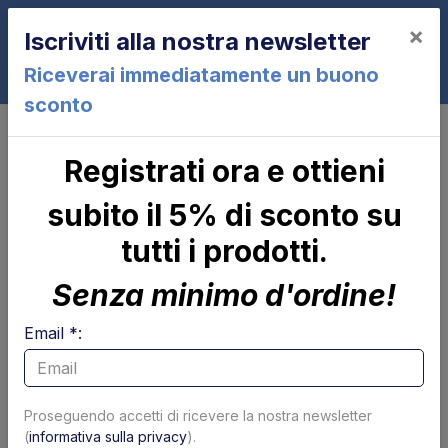
×
Iscriviti alla nostra newsletter
0
Riceverai immediatamente un buono
sconto
Cilindri
Prolunga filettata SK 265 mm Dhollandia
Prolunga filettata SK 265 mm
Registrati ora e ottieni
Dhollandia
subito il 5% di sconto su
tutti i prodotti.
Senza minimo d'ordine!
Email *:
Proseguendo accetti di ricevere la nostra newsletter
(
informativa sulla privacy
).