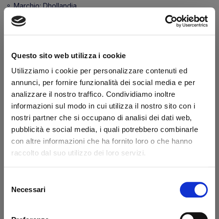
Marchio:
Dhollandia
Transazione sicura
Hai la partita IVA?
Questo sito web utilizza i cookie
Caratteristiche
Utilizziamo i cookie per personalizzare contenuti ed
annunci, per fornire funzionalità dei social media e per
Diametro interno (mm)
8
analizzare il nostro traffico. Condividiamo inoltre
informazioni sul modo in cui utilizza il nostro sito con i
nostri partner che si occupano di analisi dei dati web,
Dicono di noi
pubblicità e social media, i quali potrebbero combinarle
con altre informazioni che ha fornito loro o che hanno
raccolto dal suo utilizzo dei loro servizi.
Ottimo
fonte business profile
Selezione
Necessari
del
consenso