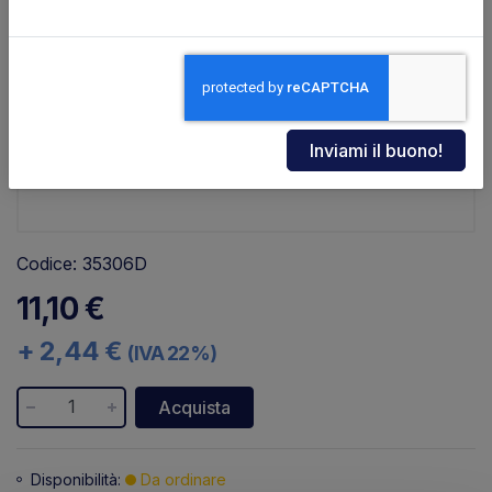
Codice: 35306D
4053129L 15815129 K0129 35006D
11,10 €
+ 2,44 €
(IVA 22%)
Acquista
Disponibilità:
Da ordinare