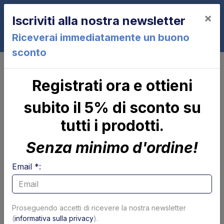
×
Iscriviti alla nostra newsletter
0
Riceverai immediatamente un buono
sconto
Valvole e bobine
Altre valvole - materiale idraulico
Registrati ora e ottieni
Raccordo tubo di ritorno 90° - 8
mm Dhollandia
subito il 5% di sconto su
tutti i prodotti.
Senza minimo d'ordine!
Email *:
Proseguendo accetti di ricevere la nostra newsletter
(
informativa sulla privacy
).