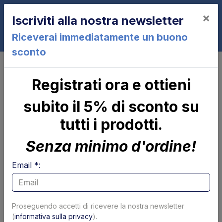
×
Iscriviti alla nostra newsletter
0
Riceverai immediatamente un buono
sconto
Motori pompe (e relè)
Relè motore (Teleruttore - solenoide)
Registrati ora e ottieni
Rele' motore 24 Volts 150/200
Amp. TRBR
subito il 5% di sconto su
tutti i prodotti.
Senza minimo d'ordine!
Email *:
Proseguendo accetti di ricevere la nostra newsletter
(
informativa sulla privacy
).