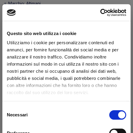
Marchio:
Altimani
Transazione sicura
Hai la partita IVA?
Questo sito web utilizza i cookie
Descrizione
Utilizziamo i cookie per personalizzare contenuti ed
annunci, per fornire funzionalità dei social media e per
Riferimento originale Elefantcar codice REL0002
analizzare il nostro traffico. Condividiamo inoltre
informazioni sul modo in cui utilizza il nostro sito con i
nostri partner che si occupano di analisi dei dati web,
Dicono di noi
pubblicità e social media, i quali potrebbero combinarle
con altre informazioni che ha fornito loro o che hanno
raccolto dal suo utilizzo dei loro servizi.
Ottimo
fonte business profile
Selezione
Necessari
del
consenso