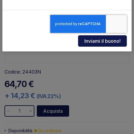
Codice: 24403N
64,70 €
+ 14,23 €
(IVA 22%)
Acquista
Disponibilità:
Da ordinare