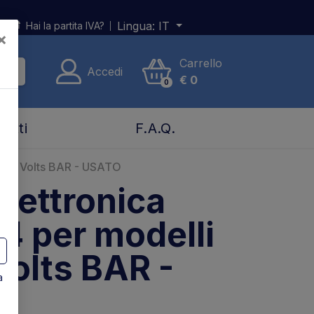
Lingua:
IT
Hai la partita IVA?
×
Carrello
Accedi
€
0
0
tatti
F.A.Q.
a 24 Volts BAR - USATO
lettronica
4 per modelli
Volts BAR -
a