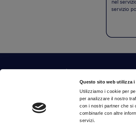
nel servizi
servizio po
Contattaci
Questo sito web utilizza i
Via Fossalta, 3641 - 47522 Cesena (FC) Italia
Utilizziamo i cookie per pe
tel.
351.1290650
-
0547.1901516
per analizzare il nostro tra
mail
info@mirsponde.it
con i nostri partner che si
combinarle con altre inform
servizi.