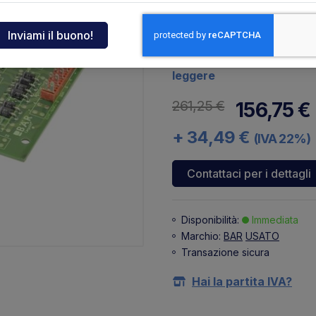
ndia
Codice: U81107B
Scheda elettronica 01.125
tcar
riferimento originale il co
leggere
261,25 €
156,75 €
onde
+ 34,49 €
(IVA 22%)
ger
Contattaci per i dettagli
sen
Disponibilità:
Immediata
Marchio:
BAR
USATO
O
Transazione sicura
Hai la partita IVA?