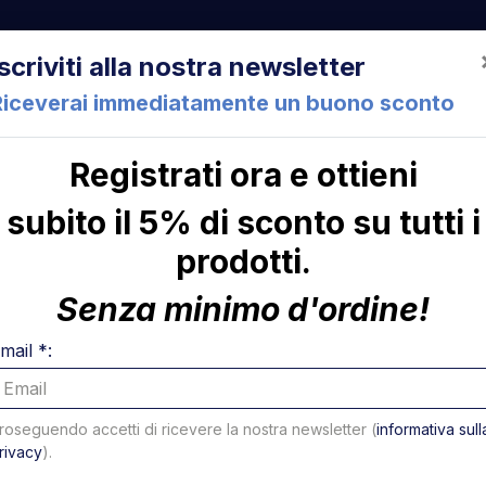
522 Cesena (FC) Italia
+39 05471 901516
info@mirsponde.it
Iscriviti alla nostra newsletter
Riceverai immediatamente un buono sconto
Registrati ora e ottieni
che
Chi siamo
Con
subito il 5% di sconto su tutti i
prodotti.
ettroniche
Scheda elettronica 01.125284 per modelli S2 
ni
Scheda e
Senza minimo d'ordine!
01.12528
mail *:
S2 a 24 
roseguendo accetti di ricevere la nostra newsletter (
informativa sull
USATO
rivacy
).