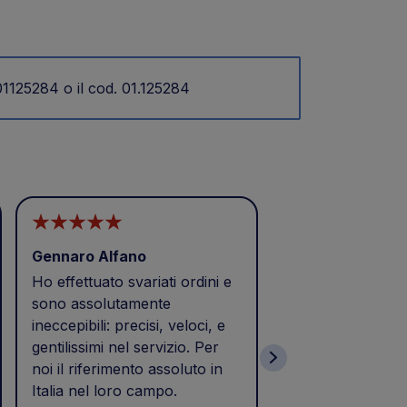
01125284 o il cod. 01.125284
Gennaro Alfano
CAI MEZZI
Ho effettuato svariati ordini e
Buongiorno
sono assolutamente
Eccellenza,puntua
ineccepibili: precisi, veloci, e
Prodotto acquista
gentilissimi nel servizio. Per
e consegnato il 2
noi il riferimento assoluto in
tempi previsti di 
Italia nel loro campo.
come da calce nel