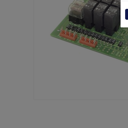
Centraline
Dholla
Varie
Elefan
Esplosi ricambi
MBB
MIR sp
Palfin
Soren
Zepro
USAT