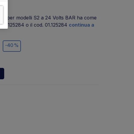
284 per modelli S2 a 24 Volts BAR ha come
d. 101125284 o il cod. 01.125284
continua a
-40%