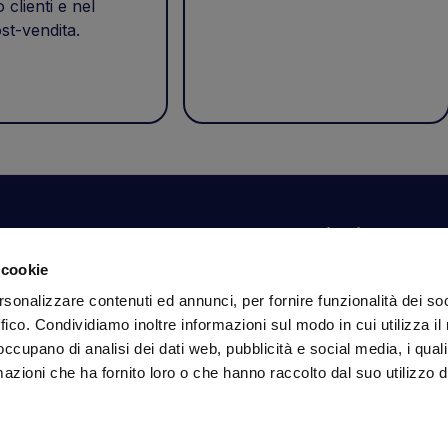
o clienti e nel
st-vendita.
Il tuo account
Informazioni
N
 cookie
Dashboard
Spedizioni sicure
Is
rsonalizzare contenuti ed annunci, per fornire funzionalità dei so
fa
Ordini
Condizioni di vendita
ffico. Condividiamo inoltre informazioni sul modo in cui utilizza il 
Dati personali
Pagamenti
In
 occupano di analisi dei dati web, pubblicità e social media, i qual
Dati per l'accesso
Privacy policy
azioni che ha fornito loro o che hanno raccolto dal suo utilizzo d
Informativa sui cookie
Se