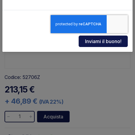
Codice: 52706Z
213,15 €
+ 46,89 €
(IVA 22%)
Acquista