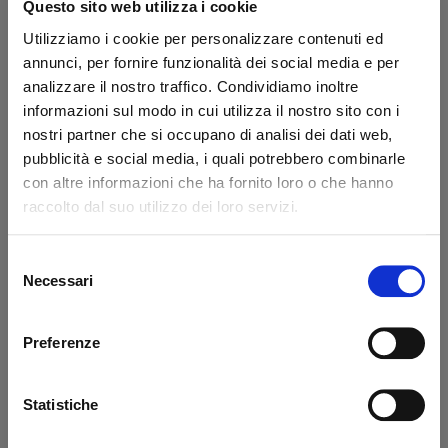
Questo sito web utilizza i cookie
Utilizziamo i cookie per personalizzare contenuti ed
annunci, per fornire funzionalità dei social media e per
analizzare il nostro traffico. Condividiamo inoltre
informazioni sul modo in cui utilizza il nostro sito con i
nostri partner che si occupano di analisi dei dati web,
pubblicità e social media, i quali potrebbero combinarle
con altre informazioni che ha fornito loro o che hanno
raccolto dal suo utilizzo dei loro servizi.
Tappo serbatoio olio
Filtro Zepro
per sponde mod. BZ
Selezione
Zepro
Necessari
del
Codice: 52708Z
Codice: 53705Z
consenso
€ 14,75
€ 12,95
+IVA
+IVA
Preferenze
Disponibile
Disponibile
Statistiche
Acquista
Acquista