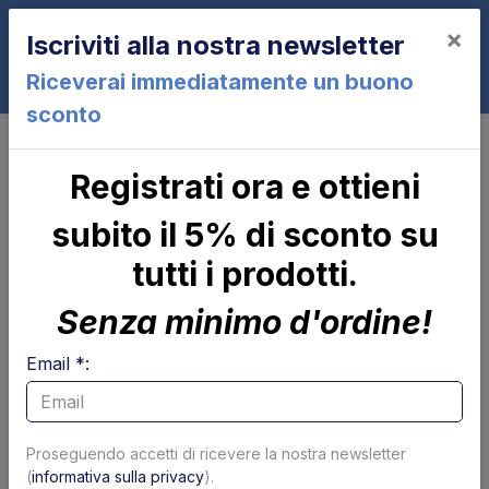
×
Iscriviti alla nostra newsletter
0
Riceverai immediatamente un buono
sconto
Serbatoio olio 24x20x17 cm completo per
Registrati ora e ottieni
centralina Zepro
Serbatoio olio 24x20x17 cm
subito il 5% di sconto su
completo per centralina Zepro
tutti i prodotti.
Senza minimo d'ordine!
Email *:
Proseguendo accetti di ricevere la nostra newsletter
(
informativa sulla privacy
).