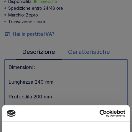
Disponibilità:
Immediata
Spedizione entro 24/48 ore
Marchio:
Zepro
Transazione sicura
Hai la partita IVA?
Descrizione
Caratteristiche
Dimensioni :
Lunghezza 240 mm
Profondita 200 mm
Altezza 170 mm
Potrebbero interessarti