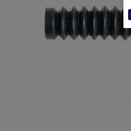
Centraline
Dholla
Varie
Elefan
Esplosi ricambi
MBB
MIR sp
Palfin
Soren
Zepro
USAT