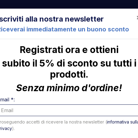
522 Cesena (FC) Italia
+39 05471 901516
info@mirsponde.it
Iscriviti alla nostra newsletter
Riceverai immediatamente un buono sconto
Registrati ora e ottieni
che
Chi siamo
Con
subito il 5% di sconto su tutti i
prodotti.
tto Ø 60mm Altimani
ni
Soffiet
Senza minimo d'ordine!
Altimani
mail *:
Codice: 18803N
roseguendo accetti di ricevere la nostra newsletter (
informativa sull
Soffietto Ø 60mm Altimani
rivacy
).