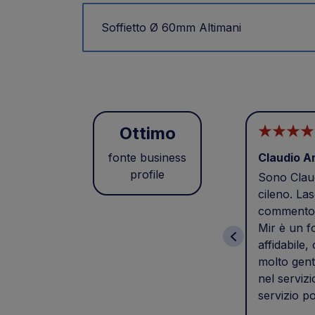
Soffietto Ø 60mm Altimani
Ottimo
fonte business
Claudio A
profile
Sono Claud
cileno. Las
commento 
Mir è un f
affidabile,
molto gent
nel servizi
servizio po