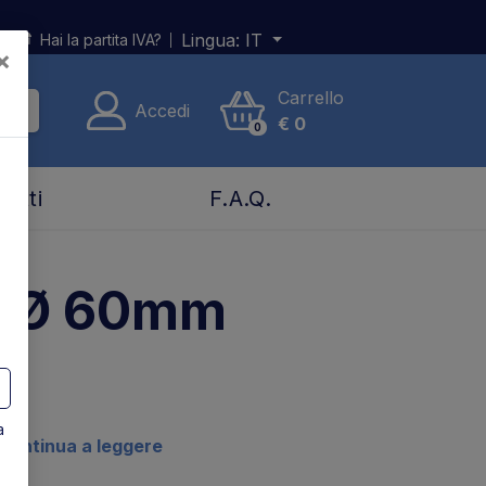
Lingua:
IT
Hai la partita IVA?
×
Carrello
Accedi
€
0
0
tatti
F.A.Q.
to Ø 60mm
a
continua a leggere