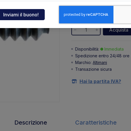
35,75 €
ndia
+ 7,87 €
(IVA 22%)
tcar
Acquista
onde
Disponibilità:
Immediata
Spedizione entro 24/48 ore
ger
Marchio:
Altimani
Transazione sicura
sen
Hai la partita IVA?
O
Descrizione
Caratteristiche