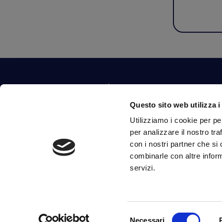
Contattaci
Questo sito web utilizza i
Via Fossalta, 3641 - 47522 Cesena (FC) Italia
Utilizziamo i cookie per pe
tel.
351.1290650
-
0547.1901516
per analizzare il nostro tra
mail
info@mirsponde.it
con i nostri partner che si
combinarle con altre inform
servizi.
Selezione
Necessari