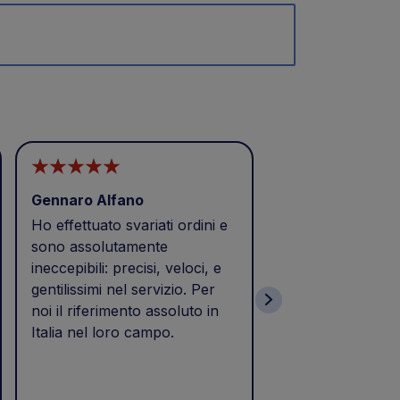
Gennaro Alfano
CAI MEZZI
Ho effettuato svariati ordini e
Buongiorno
sono assolutamente
Eccellenza,puntua
ineccepibili: precisi, veloci, e
Prodotto acquista
gentilissimi nel servizio. Per
e consegnato il 2
noi il riferimento assoluto in
tempi previsti di 
Italia nel loro campo.
come da calce nel
Soddisfatto dell'
azienda da consigl
per la loro profes