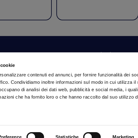
Il tuo account
Informazioni
N
 cookie
Dashboard
Spedizioni sicure
Is
rsonalizzare contenuti ed annunci, per fornire funzionalità dei so
fa
Ordini
Condizioni di vendita
ffico. Condividiamo inoltre informazioni sul modo in cui utilizza il 
Dati personali
Pagamenti
In
 occupano di analisi dei dati web, pubblicità e social media, i qual
Dati per l'accesso
Privacy policy
azioni che ha fornito loro o che hanno raccolto dal suo utilizzo d
Informativa sui cookie
Se
Preferenze
Statistiche
Marketing