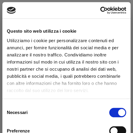
Hai la partita IVA?
Caratteristiche
Questo sito web utilizza i cookie
Utilizziamo i cookie per personalizzare contenuti ed
Diametro 1 (mm)
40.0
annunci, per fornire funzionalità dei social media e per
Lunghezza (mm)
180
analizzare il nostro traffico. Condividiamo inoltre
informazioni sul modo in cui utilizza il nostro sito con i
nostri partner che si occupano di analisi dei dati web,
Dicono di noi
pubblicità e social media, i quali potrebbero combinarle
con altre informazioni che ha fornito loro o che hanno
Ottimo
raccolto dal suo utilizzo dei loro servizi.
fonte business profile
Selezione
Necessari
del
consenso
Preferenze