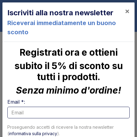
×
Iscriviti alla nostra newsletter
0
Riceverai immediatamente un buono
sconto
Cilindri
Stelo EDS 180 D. 40 Dhollandia
Stelo EDS 180 D. 40 Dhollandia
Registrati ora e ottieni
subito il 5% di sconto su
tutti i prodotti.
Senza minimo d'ordine!
Email *:
Proseguendo accetti di ricevere la nostra newsletter
(
informativa sulla privacy
).