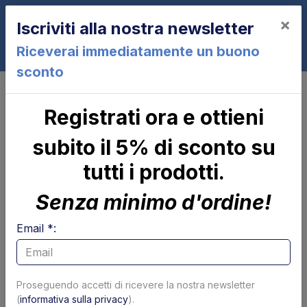
×
Iscriviti alla nostra newsletter
0
Riceverai immediatamente un buono
sconto
Cilindri
Stelo Ø 35 x 560 mm DKD 1000 90-93 Dhollandia
Registrati ora e ottieni
Stelo Ø 35 x 560 mm DKD 1000 90-
93 Dhollandia
subito il 5% di sconto su
tutti i prodotti.
Senza minimo d'ordine!
Email *:
Proseguendo accetti di ricevere la nostra newsletter
(
informativa sulla privacy
).