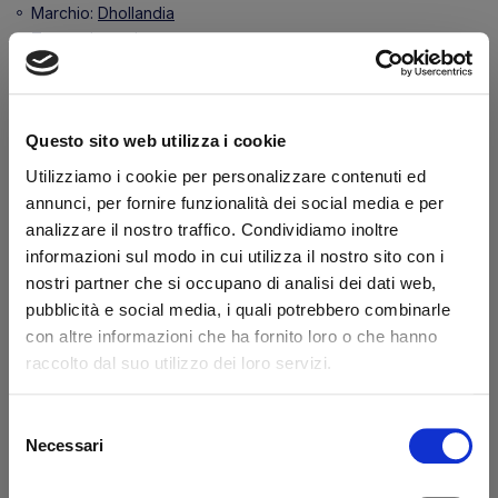
Marchio:
Dhollandia
Transazione sicura
Hai la partita IVA?
Questo sito web utilizza i cookie
Caratteristiche
Utilizziamo i cookie per personalizzare contenuti ed
annunci, per fornire funzionalità dei social media e per
Diametro 1 (mm)
35.0
analizzare il nostro traffico. Condividiamo inoltre
Lunghezza (mm)
560
informazioni sul modo in cui utilizza il nostro sito con i
nostri partner che si occupano di analisi dei dati web,
Dicono di noi
pubblicità e social media, i quali potrebbero combinarle
con altre informazioni che ha fornito loro o che hanno
raccolto dal suo utilizzo dei loro servizi.
Ottimo
Selezione
fonte business profile
Necessari
del
consenso