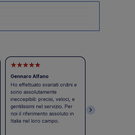
Gennaro Alfano
CAI MEZZI
Ho effettuato svariati ordini e
Buongiorno
sono assolutamente
Eccellenza,puntua
ineccepibili: precisi, veloci, e
Prodotto acquista
gentilissimi nel servizio. Per
e consegnato il 2
noi il riferimento assoluto in
tempi previsti di 
Italia nel loro campo.
come da calce nel
Soddisfatto dell'