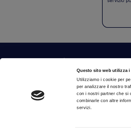
servizio po
Contattaci
Questo sito web utilizza i
Via Fossalta, 3641 - 47522 Cesena (FC) Italia
Utilizziamo i cookie per pe
tel.
351.1290650
-
0547.1901516
per analizzare il nostro tra
mail
info@mirsponde.it
con i nostri partner che si
combinarle con altre inform
servizi.