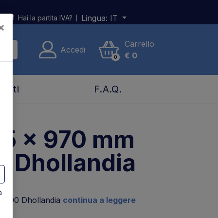
Lingua:
IT
Hai la partita IVA?
×
Carrello
Accedi
€
0
0
tatti
F.A.Q.
35 x 970 mm
 Dhollandia
a
 1700 Dhollandia
continua a leggere