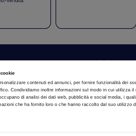
st-vendita.
Il tuo account
Informazioni
N
 cookie
Dashboard
Spedizioni sicure
Is
rsonalizzare contenuti ed annunci, per fornire funzionalità dei so
fa
Ordini
Condizioni di vendita
ffico. Condividiamo inoltre informazioni sul modo in cui utilizza il 
Dati personali
Pagamenti
In
 occupano di analisi dei dati web, pubblicità e social media, i qual
Dati per l'accesso
Privacy policy
azioni che ha fornito loro o che hanno raccolto dal suo utilizzo d
Informativa sui cookie
Se