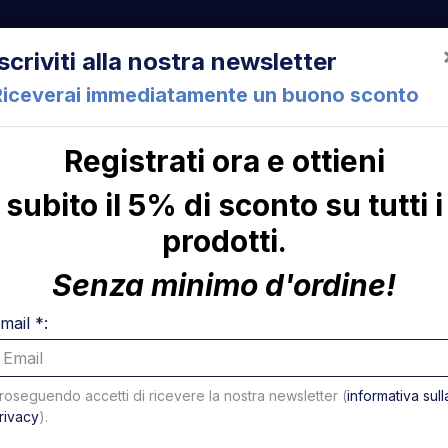
522 Cesena (FC) Italia
+39 05471 901516
info@mirsponde.it
Iscriviti alla nostra newsletter
Riceverai immediatamente un buono sconto
Registrati ora e ottieni
che
Chi siamo
Con
subito il 5% di sconto su tutti i
prodotti.
700 Dhollandia
ni
Stelo Ø 
Senza minimo d'ordine!
DKC 1700
mail *:
Codice: 14349D
roseguendo accetti di ricevere la nostra newsletter (
informativa sull
14049D
Stelo Ø 35 x 970 mm DKC
rivacy
).