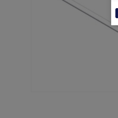
Centraline
Dholla
Varie
Elefan
Esplosi ricambi
MBB
MIR sp
Palfin
Soren
Zepro
USAT