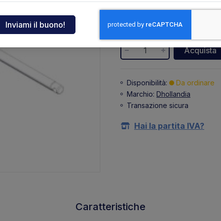
385,20 €
ndia
+ 84,74 €
(IVA 22%)
tcar
Acquista
onde
Disponibilità:
Da ordinare
Marchio:
Dhollandia
ger
Transazione sicura
sen
Hai la partita IVA?
O
Caratteristiche