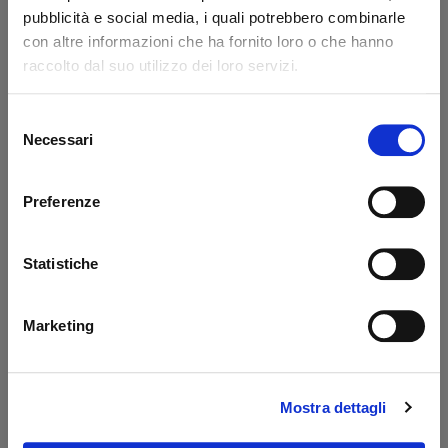
Codice: 14217L
Codice: 14218L
pubblicità e social media, i quali potrebbero combinarle
con altre informazioni che ha fornito loro o che hanno
€ 371,85
€ 776,85
+IVA
+IVA
raccolto dal suo utilizzo dei loro servizi.
Da ordinare
Da ordinare
Selezione
Acquista
Acquista
Necessari
del
consenso
Preferenze
Statistiche
Marketing
Prolunga 400 mm
Serbatoio sponde
Dautel
PBS Palfinger - MBB
Mostra dettagli
Codice: 17203L
Codice: 52510M