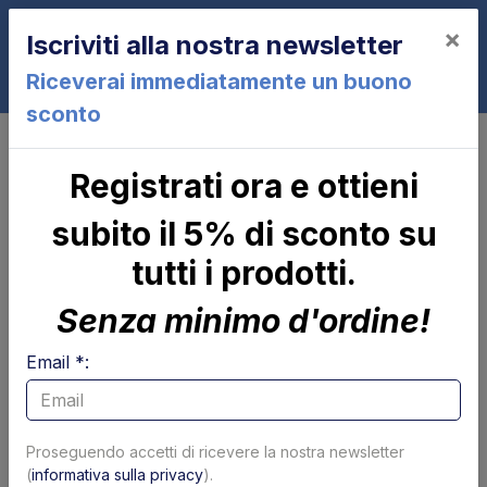
×
Iscriviti alla nostra newsletter
0
Riceverai immediatamente un buono
sconto
1500KS
Registrati ora e ottieni
1500KS
subito il 5% di sconto su
tutti i prodotti.
Senza minimo d'ordine!
Email *:
Cilindro di
Parapolvere tubolare
Proseguendo accetti di ricevere la nostra newsletter
brandeggio Zepro
x cilindro
(
informativa sulla privacy
).