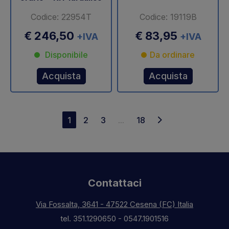
Codice: 22954T
Codice: 19119B
€ 246,50
€ 83,95
+IVA
+IVA
Disponibile
Da ordinare
Acquista
Acquista
1
2
3
...
18
Contattaci
Via Fossalta, 3641 - 47522 Cesena (FC) Italia
tel.
351.1290650
-
0547.1901516