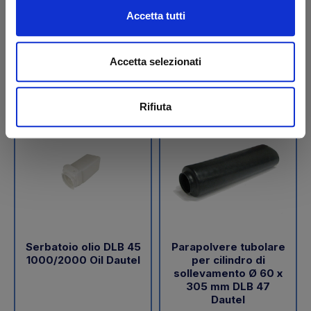
€ 189,05
€ 288,00
Accetta tutti
+IVA
+IVA
Da ordinare
Da ordinare
Accetta selezionati
Acquista
Acquista
Rifiuta
Serbatoio olio DLB 45
Parapolvere tubolare
1000/2000 Oil Dautel
per cilindro di
sollevamento Ø 60 x
305 mm DLB 47
Dautel