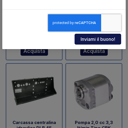
ZNU-75-110 (SA)
sollevamento DLB 47
Dautel
Codice: 11711Z
Codice: 18202L
€ 598,00
€ 60,05
+IVA
+IVA
Da ordinare
Disponibile
Acquista
Acquista
Carcassa centralina
Pompa 2,0 cc 3,3
idraulica DLB 45
lt/min Tipo CBK