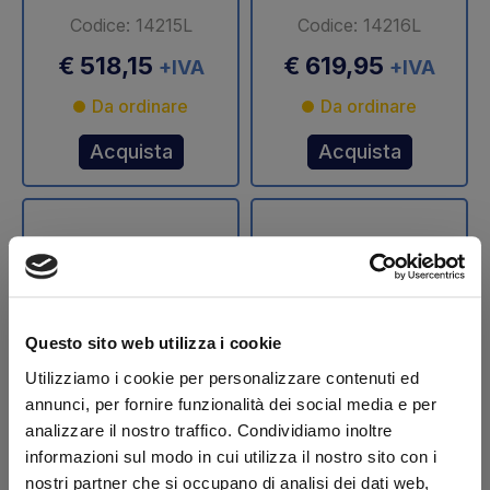
Codice: 14215L
Codice: 14216L
€ 518,15
€ 619,95
+IVA
+IVA
Da ordinare
Da ordinare
Acquista
Acquista
Questo sito web utilizza i cookie
Utilizziamo i cookie per personalizzare contenuti ed
annunci, per fornire funzionalità dei social media e per
Stelo cilindro
Stelo cilindro
analizzare il nostro traffico. Condividiamo inoltre
sollevamento Ø 70
sollevamento Ø 75
informazioni sul modo in cui utilizza il nostro sito con i
mm DLB 47 Dautel
mm DLB 47 Dautel
nostri partner che si occupano di analisi dei dati web,