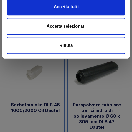
€ 189,05
€ 288,00
Accetta tutti
+IVA
+IVA
Da ordinare
Da ordinare
Accetta selezionati
Acquista
Acquista
Rifiuta
Serbatoio olio DLB 45
Parapolvere tubolare
1000/2000 Oil Dautel
per cilindro di
sollevamento Ø 60 x
305 mm DLB 47
Dautel