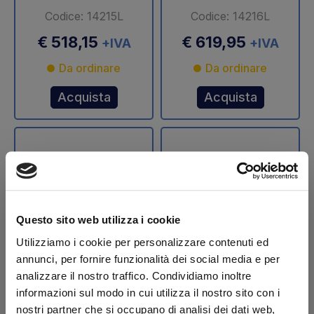
Codice: 14215L
Codice: 14216L
€ 518,15
€ 619,95
+IVA
+IVA
Da ordinare
Da ordinare
Acquista
Acquista
Questo sito web utilizza i cookie
Utilizziamo i cookie per personalizzare contenuti ed
annunci, per fornire funzionalità dei social media e per
Stelo cilindro
Stelo cilindro
analizzare il nostro traffico. Condividiamo inoltre
sollevamento Ø 70
sollevamento Ø 75
informazioni sul modo in cui utilizza il nostro sito con i
mm DLB 47 Dautel
mm DLB 47 Dautel
nostri partner che si occupano di analisi dei dati web,