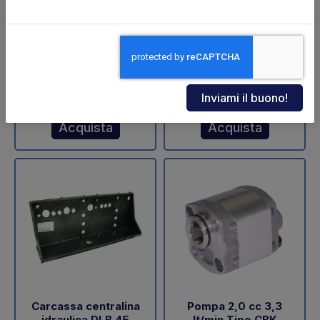
ZNU-75-110 (SA)
sollevamento DLB 47
Dautel
Codice: 11711Z
Codice: 18202L
€ 598,00
€ 60,05
+IVA
+IVA
Da ordinare
Disponibile
Acquista
Acquista
Carcassa centralina
Pompa 2,0 cc 3,3
idraulica DLB 45
lt/min Tipo CBK