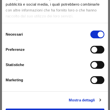
Codice: 14217L
Codice: 14218L
pubblicità e social media, i quali potrebbero combinarle
con altre informazioni che ha fornito loro o che hanno
€ 371,85
€ 776,85
+IVA
+IVA
raccolto dal suo utilizzo dei loro servizi.
Da ordinare
Da ordinare
Selezione
Acquista
Acquista
Necessari
del
consenso
Preferenze
Statistiche
Marketing
Prolunga 400 mm
Serbatoio sponde
Dautel
PBS Palfinger - MBB
Mostra dettagli
Codice: 17203L
Codice: 52510M