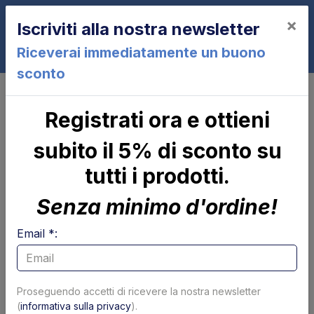
×
Iscriviti alla nostra newsletter
0
Riceverai immediatamente un buono
sconto
C2000LZ
Registrati ora e ottieni
C2000LZ
subito il 5% di sconto su
tutti i prodotti.
Senza minimo d'ordine!
Email *:
Cilindro di
Parapolvere tubolare
Proseguendo accetti di ricevere la nostra newsletter
brandeggio Zepro
x cilindro
(
informativa sulla privacy
).