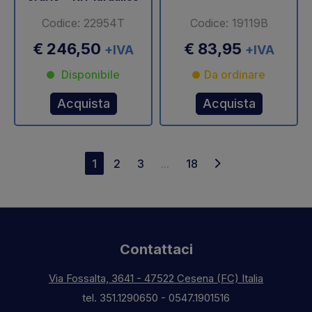
Codice: 22954T
Codice: 19119B
€ 246,50
€ 83,95
+IVA
+IVA
Disponibile
Da ordinare
Acquista
Acquista
1
2
3
...
18
Contattaci
Via Fossalta, 3641 - 47522 Cesena (FC) Italia
tel.
351.1290650
-
0547.1901516