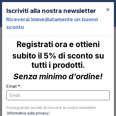
×
Iscriviti alla nostra newsletter
0
Riceverai immediatamente un buono
sconto
PTG-S2000
Registrati ora e ottieni
PTG-S2000
subito il 5% di sconto su
tutti i prodotti.
Senza minimo d'ordine!
Email *:
Cilindro di
Parapolvere tubolare
Proseguendo accetti di ricevere la nostra newsletter
brandeggio Zepro
x cilindro
(
informativa sulla privacy
).