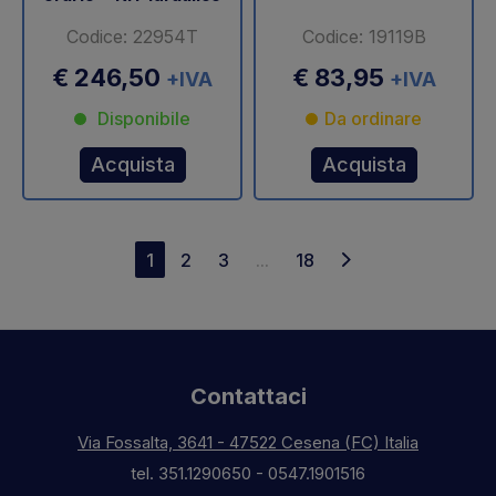
Codice: 22954T
Codice: 19119B
€ 246,50
€ 83,95
+IVA
+IVA
Disponibile
Da ordinare
Acquista
Acquista
1
2
3
...
18
Contattaci
Via Fossalta, 3641 - 47522 Cesena (FC) Italia
tel.
351.1290650
-
0547.1901516