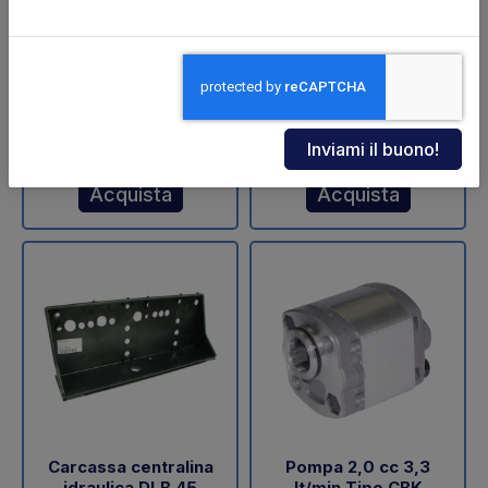
ZNU-75-110 (SA)
sollevamento DLB 47
Dautel
Codice: 11711Z
Codice: 18202L
€ 598,00
€ 60,05
+IVA
+IVA
Da ordinare
Disponibile
Acquista
Acquista
Carcassa centralina
Pompa 2,0 cc 3,3
idraulica DLB 45
lt/min Tipo CBK