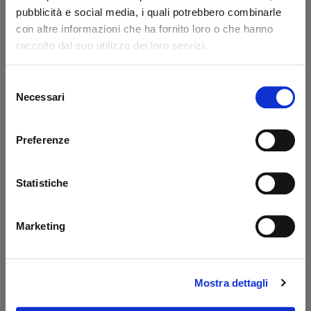
Codice: 14217L
Codice: 14218L
pubblicità e social media, i quali potrebbero combinarle
con altre informazioni che ha fornito loro o che hanno
€ 371,85
€ 776,85
+IVA
+IVA
raccolto dal suo utilizzo dei loro servizi.
Da ordinare
Da ordinare
Selezione
Acquista
Acquista
Necessari
del
consenso
Preferenze
Statistiche
Marketing
Prolunga 400 mm
Serbatoio sponde
Dautel
PBS Palfinger - MBB
Mostra dettagli
Codice: 17203L
Codice: 52510M