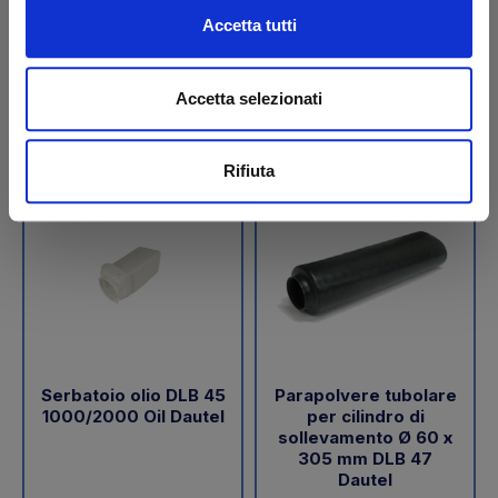
€ 189,05
€ 288,00
Accetta tutti
+IVA
+IVA
Da ordinare
Da ordinare
Accetta selezionati
Acquista
Acquista
Rifiuta
Serbatoio olio DLB 45
Parapolvere tubolare
1000/2000 Oil Dautel
per cilindro di
sollevamento Ø 60 x
305 mm DLB 47
Dautel