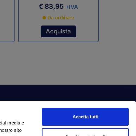
€ 83,95
+IVA
Da ordinare
Acquista
ewsletter
Accetta tutti
criviti alla nostra newsletter per ottenere
cial media e
ntastici vantaggi in esclusiva per te.
nostro sito
dirizzo email