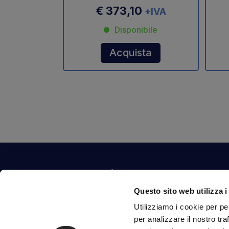
€ 373,10
+IVA
Disponibile
Acquista
Contattaci
Questo sito web utilizza i
Via Fossalta, 3641 - 47522 Cesena (FC) Italia
Utilizziamo i cookie per pe
tel.
351.1290650
-
0547.1901516
per analizzare il nostro tra
mail
info@mirsponde.it