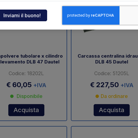
ndia
tcar
onde
polvere tubolare x cilindro
Carcassa centralina idrau
llevamento DLB 47 Dautel
DLB 45 Dautel
ger
Codice: 18202L
Codice: 51205L
sen
€ 60,05
€ 227,50
+IVA
+IVA
Disponibile
Da ordinare
O
Acquista
Acquista