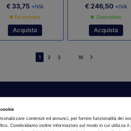
€ 33,75
€ 246,50
+IVA
+IVA
Da ordinare
Disponibile
Acquista
Acquista
1
2
3
...
18
Il tuo account
Informazioni
N
 cookie
Dashboard
Spedizioni sicure
Is
rsonalizzare contenuti ed annunci, per fornire funzionalità dei so
fa
Ordini
Condizioni di vendita
ffico. Condividiamo inoltre informazioni sul modo in cui utilizza il 
Dati personali
Pagamenti
In