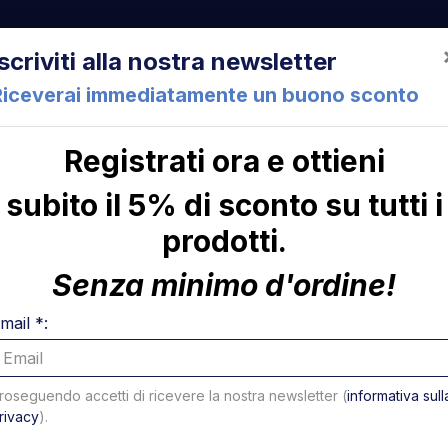
522 Cesena (FC) Italia
+39 05471 901516
info@mirsponde.it
Iscriviti alla nostra newsletter
Riceverai immediatamente un buono sconto
Registrati ora e ottieni
che
Chi siamo
Con
subito il 5% di sconto su tutti i
prodotti.
ni
Senza minimo d'ordine!
mail *:
roseguendo accetti di ricevere la nostra newsletter (
informativa sull
rivacy
).