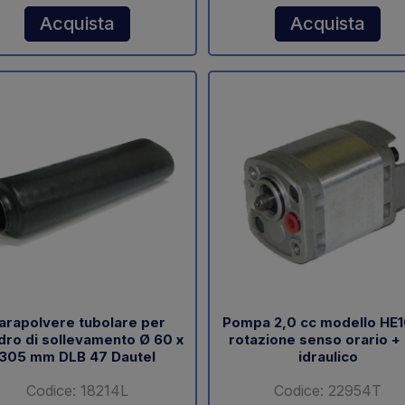
Acquista
Acquista
arapolvere tubolare per
Pompa 2,0 cc modello HE
ndro di sollevamento Ø 60 x
rotazione senso orario +
305 mm DLB 47 Dautel
idraulico
Codice: 18214L
Codice: 22954T