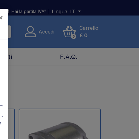
Lingua:
IT
Hai la partita IVA?
×
Carrello
Accedi
€
0
0
tatti
F.A.Q.
a