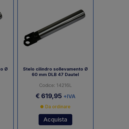
to Ø
Stelo cilindro sollevamento Ø
60 mm DLB 47 Dautel
Codice: 14216L
€ 619,95
+IVA
Da ordinare
Acquista