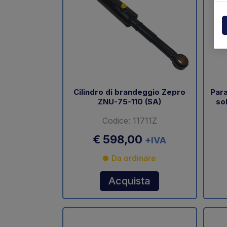
Centraline
Dholla
Varie
Elefan
Esplosi ricambi
MBB
MIR sp
Cilindro di brandeggio Zepro
Para
ZNU-75-110 (SA)
so
Palfin
Codice: 11711Z
Soren
€ 598,00
+IVA
Zepro
Da ordinare
USAT
Acquista