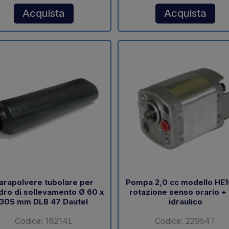
Acquista
Acquista
arapolvere tubolare per
Pompa 2,0 cc modello HE
ndro di sollevamento Ø 60 x
rotazione senso orario +
305 mm DLB 47 Dautel
idraulico
Codice: 18214L
Codice: 22954T