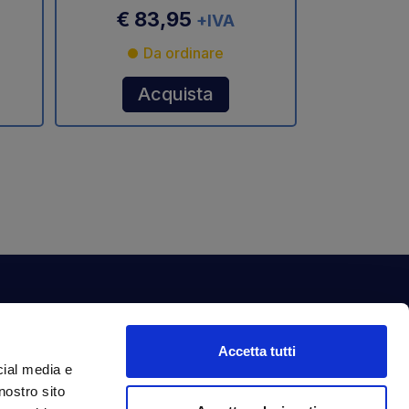
€ 83,95
+IVA
Da ordinare
Acquista
ewsletter
Accetta tutti
criviti alla nostra newsletter per ottenere
cial media e
ntastici vantaggi in esclusiva per te.
nostro sito
dirizzo email