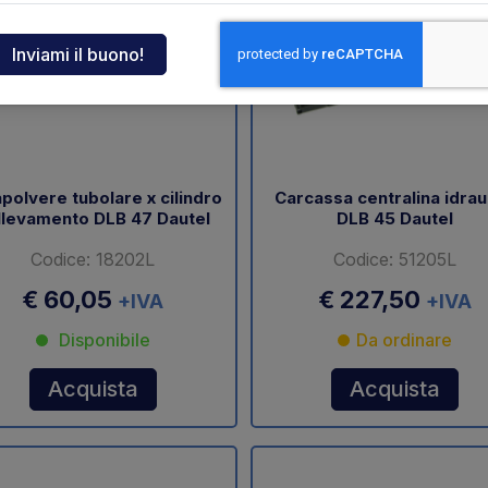
ndia
tcar
onde
polvere tubolare x cilindro
Carcassa centralina idrau
llevamento DLB 47 Dautel
DLB 45 Dautel
ger
Codice: 18202L
Codice: 51205L
sen
€ 60,05
€ 227,50
+IVA
+IVA
Disponibile
Da ordinare
O
Acquista
Acquista