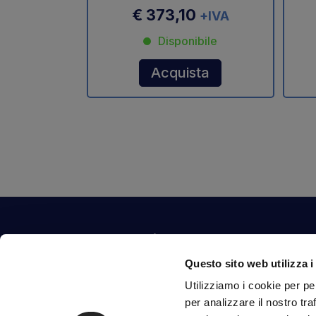
€ 373,10
+IVA
Disponibile
Acquista
Contattaci
Questo sito web utilizza i
Via Fossalta, 3641 - 47522 Cesena (FC) Italia
Utilizziamo i cookie per pe
tel.
351.1290650
-
0547.1901516
per analizzare il nostro tra
mail
info@mirsponde.it