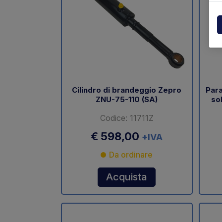
Centraline
Dholla
Varie
Elefan
Esplosi ricambi
MBB
MIR sp
Cilindro di brandeggio Zepro
Para
ZNU-75-110 (SA)
so
Palfin
Codice: 11711Z
Soren
€ 598,00
+IVA
Zepro
Da ordinare
USAT
Acquista