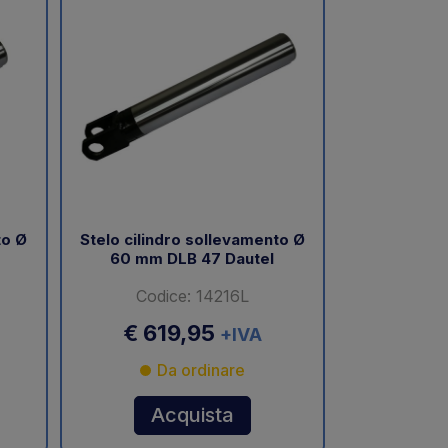
to Ø
Stelo cilindro sollevamento Ø
60 mm DLB 47 Dautel
Codice: 14216L
€ 619,95
+IVA
Da ordinare
Acquista