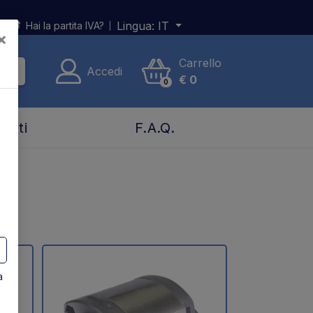
Lingua:
IT
Hai la partita IVA?
×
Carrello
Accedi
€
0
0
tatti
F.A.Q.
a