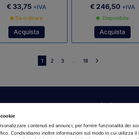
€ 33,75
€ 246,50
+IVA
+IVA
Da ordinare
Disponibile
Acquista
Acquista
1
2
3
...
18
Il tuo account
Informazioni
N
 cookie
Dashboard
Spedizioni sicure
Is
rsonalizzare contenuti ed annunci, per fornire funzionalità dei so
fa
Ordini
Condizioni di vendita
ffico. Condividiamo inoltre informazioni sul modo in cui utilizza il 
Dati personali
Pagamenti
In