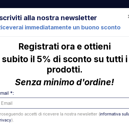
522 Cesena (FC) Italia
+39 05471 901516
info@mirsponde.it
Iscriviti alla nostra newsletter
Riceverai immediatamente un buono sconto
Registrati ora e ottieni
che
Chi siamo
Con
subito il 5% di sconto su tutti i
prodotti.
ni
Senza minimo d'ordine!
mail *:
roseguendo accetti di ricevere la nostra newsletter (
informativa sull
rivacy
).