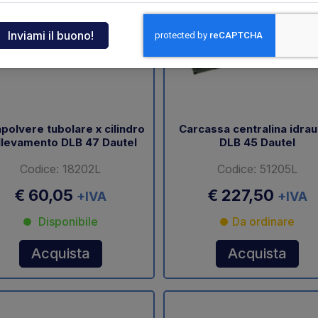
ndia
tcar
onde
polvere tubolare x cilindro
Carcassa centralina idrau
llevamento DLB 47 Dautel
DLB 45 Dautel
ger
Codice: 18202L
Codice: 51205L
sen
€ 60,05
€ 227,50
+IVA
+IVA
Disponibile
Da ordinare
O
Acquista
Acquista