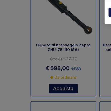
Centraline
Dholla
Varie
Elefan
Esplosi ricambi
MBB
MIR sp
Cilindro di brandeggio Zepro
Para
ZNU-75-110 (SA)
so
Palfin
Codice: 11711Z
Soren
€ 598,00
+IVA
Zepro
Da ordinare
USAT
Acquista