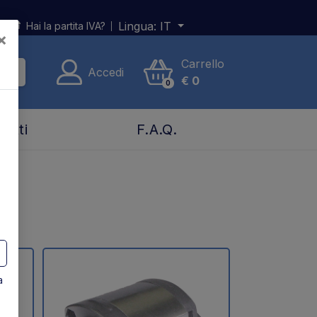
Lingua:
IT
Hai la partita IVA?
×
Carrello
Accedi
€
0
0
tatti
F.A.Q.
a