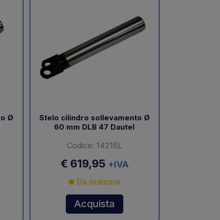
to Ø
Stelo cilindro sollevamento Ø
60 mm DLB 47 Dautel
Codice: 14216L
€ 619,95
+IVA
Da ordinare
Acquista