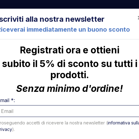
522 Cesena (FC) Italia
+39 05471 901516
info@mirsponde.it
Iscriviti alla nostra newsletter
Riceverai immediatamente un buono sconto
Registrati ora e ottieni
che
Chi siamo
Con
subito il 5% di sconto su tutti i
prodotti.
ni
Senza minimo d'ordine!
mail *:
roseguendo accetti di ricevere la nostra newsletter (
informativa sull
rivacy
).