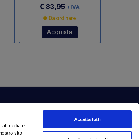
€ 83,95
+IVA
Da ordinare
Acquista
ewsletter
Accetta tutti
criviti alla nostra newsletter per ottenere
cial media e
ntastici vantaggi in esclusiva per te.
nostro sito
dirizzo email