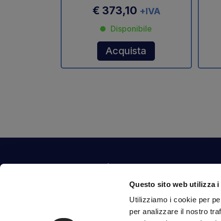
€ 373,10
+IVA
Disponibile
Acquista
Contattaci
Questo sito web utilizza i
Via Fossalta, 3641 - 47522 Cesena (FC) Italia
Utilizziamo i cookie per pe
tel.
351.1290650
-
0547.1901516
per analizzare il nostro tra
mail
info@mirsponde.it