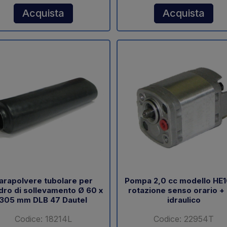
Acquista
Acquista
arapolvere tubolare per
Pompa 2,0 cc modello HE
ndro di sollevamento Ø 60 x
rotazione senso orario +
305 mm DLB 47 Dautel
idraulico
Codice: 18214L
Codice: 22954T