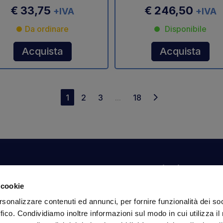
€ 33,75
€ 246,50
+IVA
+IVA
Da ordinare
Disponibile
Acquista
Acquista
1
2
3
...
18
Il tuo account
Informazioni
N
 cookie
Dashboard
Spedizioni sicure
Is
rsonalizzare contenuti ed annunci, per fornire funzionalità dei so
fa
Ordini
Condizioni di vendita
ffico. Condividiamo inoltre informazioni sul modo in cui utilizza il 
Dati personali
Pagamenti
In