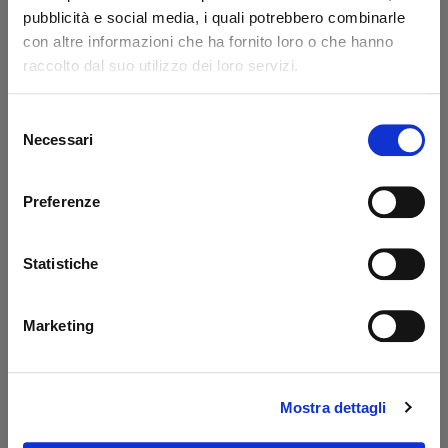
Codice: 14217L
Codice: 14218L
pubblicità e social media, i quali potrebbero combinarle
con altre informazioni che ha fornito loro o che hanno
€ 371,85
€ 776,85
+IVA
+IVA
raccolto dal suo utilizzo dei loro servizi.
Da ordinare
Da ordinare
Selezione
Acquista
Acquista
Necessari
del
consenso
Preferenze
Statistiche
Marketing
Prolunga 400 mm
Serbatoio sponde
Dautel
PBS Palfinger - MBB
Mostra dettagli
Codice: 17203L
Codice: 52510M