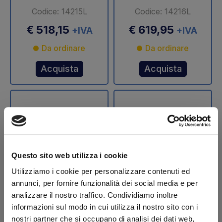
Codice: 14215L
Codice: 14216L
€ 518,15
€ 619,95
+IVA
+IVA
Da ordinare
Da ordinare
Acquista
Acquista
Questo sito web utilizza i cookie
Utilizziamo i cookie per personalizzare contenuti ed
annunci, per fornire funzionalità dei social media e per
Stelo cilindro
Stelo cilindro
analizzare il nostro traffico. Condividiamo inoltre
sollevamento Ø 70
sollevamento Ø 75
informazioni sul modo in cui utilizza il nostro sito con i
mm DLB 47 Dautel
mm DLB 47 Dautel
nostri partner che si occupano di analisi dei dati web,