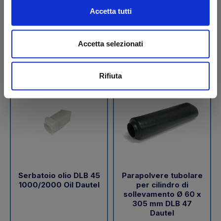
€ 189,05
€ 288,00
Accetta tutti
+IVA
+IVA
Da ordinare
Da ordinare
Accetta selezionati
Acquista
Acquista
Rifiuta
Serbatoio olio DLB 45
Parapolvere tubolare
1000/2000 Oil Dautel
per cilindro di
sollevamento Ø 60 x
305 mm DLB 47
Dautel