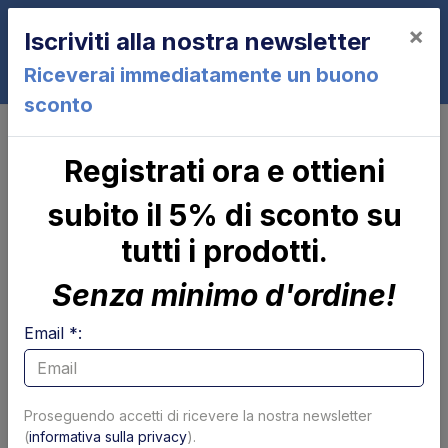
×
Iscriviti alla nostra newsletter
0
Riceverai immediatamente un buono
sconto
Z200-135
Registrati ora e ottieni
Z200-135
subito il 5% di sconto su
tutti i prodotti.
Senza minimo d'ordine!
Email *:
Cilindro di
Parapolvere tubolare
Proseguendo accetti di ricevere la nostra newsletter
brandeggio Zepro
x cilindro
(
informativa sulla privacy
).