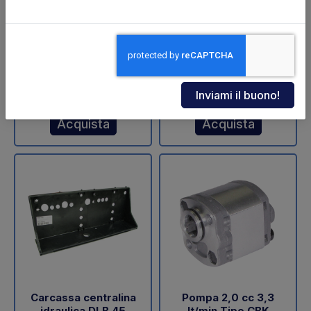
ZNU-75-110 (SA)
sollevamento DLB 47
Dautel
Codice: 11711Z
Codice: 18202L
€ 598,00
€ 60,05
+IVA
+IVA
Da ordinare
Disponibile
Acquista
Acquista
Carcassa centralina
Pompa 2,0 cc 3,3
idraulica DLB 45
lt/min Tipo CBK