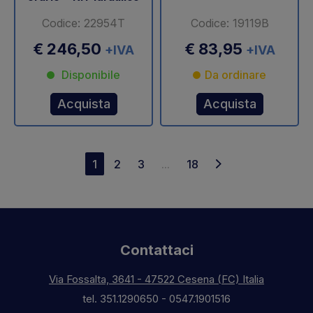
Codice: 22954T
Codice: 19119B
€ 246,50
€ 83,95
+IVA
+IVA
Disponibile
Da ordinare
Acquista
Acquista
1
2
3
...
18
Contattaci
Via Fossalta, 3641 - 47522 Cesena (FC) Italia
tel.
351.1290650
-
0547.1901516