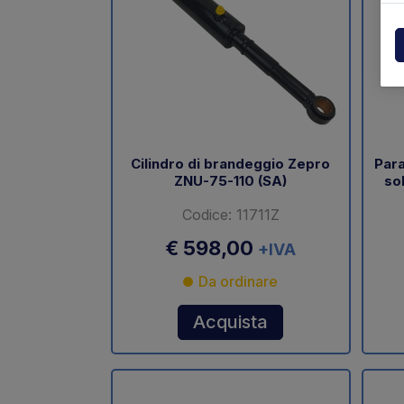
Centraline
Dholla
Varie
Elefan
Esplosi ricambi
MBB
MIR sp
Cilindro di brandeggio Zepro
Para
ZNU-75-110 (SA)
so
Palfin
Codice: 11711Z
Soren
€ 598,00
+IVA
Zepro
Da ordinare
USAT
Acquista