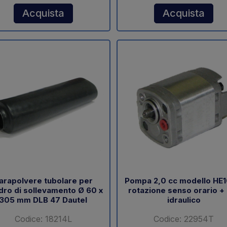
Acquista
Acquista
arapolvere tubolare per
Pompa 2,0 cc modello HE
ndro di sollevamento Ø 60 x
rotazione senso orario +
305 mm DLB 47 Dautel
idraulico
Codice: 18214L
Codice: 22954T