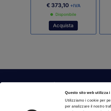
€ 373,10
+IVA
Disponibile
Acquista
Contattaci
Questo sito web utilizza i
Via Fossalta, 3641 - 47522 Cesena (FC) Italia
Utilizziamo i cookie per pe
tel.
351.1290650
-
0547.1901516
per analizzare il nostro tra
mail
info@mirsponde.it