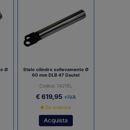
to Ø
Stelo cilindro sollevamento Ø
60 mm DLB 47 Dautel
Codice: 14216L
€ 619,95
+IVA
Da ordinare
Acquista