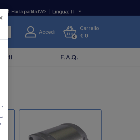
Lingua:
IT
Hai la partita IVA?
×
Carrello
Accedi
€
0
0
tatti
F.A.Q.
a