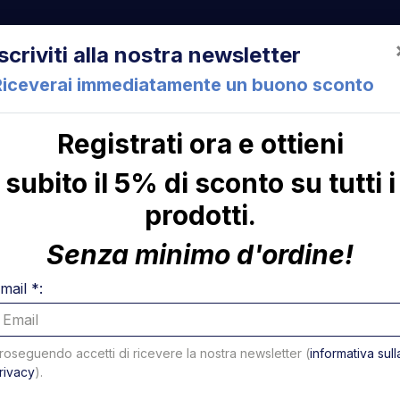
522 Cesena (FC) Italia
+39 05471 901516
info@mirsponde.it
Iscriviti alla nostra newsletter
Riceverai immediatamente un buono sconto
Registrati ora e ottieni
che
Chi siamo
Con
subito il 5% di sconto su tutti i
prodotti.
ni
Senza minimo d'ordine!
mail *:
roseguendo accetti di ricevere la nostra newsletter (
informativa sull
rivacy
).