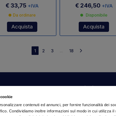
€ 33,75
€ 246,50
+IVA
+IVA
Da ordinare
Disponibile
Acquista
Acquista
1
2
3
...
18
Il tuo account
Informazioni
N
 cookie
Dashboard
Spedizioni sicure
Is
rsonalizzare contenuti ed annunci, per fornire funzionalità dei so
fa
Ordini
Condizioni di vendita
ffico. Condividiamo inoltre informazioni sul modo in cui utilizza il 
Dati personali
Pagamenti
In