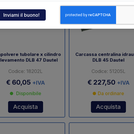
ndia
tcar
onde
polvere tubolare x cilindro
Carcassa centralina idrau
llevamento DLB 47 Dautel
DLB 45 Dautel
ger
Codice: 18202L
Codice: 51205L
sen
€ 60,05
€ 227,50
+IVA
+IVA
Disponibile
Da ordinare
O
Acquista
Acquista