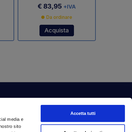
€ 83,95
+IVA
Da ordinare
Acquista
ewsletter
Accetta tutti
criviti alla nostra newsletter per ottenere
cial media e
ntastici vantaggi in esclusiva per te.
nostro sito
dirizzo email