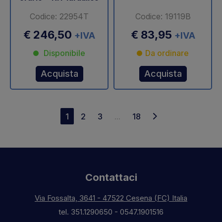
Codice: 22954T
Codice: 19119B
€ 246,50
€ 83,95
+IVA
+IVA
Disponibile
Da ordinare
Acquista
Acquista
1
2
3
...
18
Contattaci
Via Fossalta, 3641 - 47522 Cesena (FC) Italia
tel.
351.1290650
-
0547.1901516