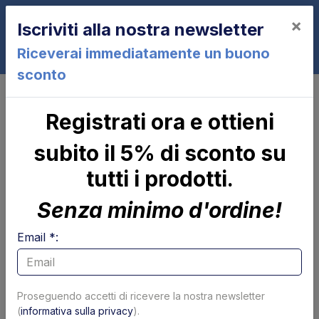
×
Iscriviti alla nostra newsletter
0
Riceverai immediatamente un buono
sconto
ZLU45-110
Registrati ora e ottieni
ZLU45-110
subito il 5% di sconto su
tutti i prodotti.
Senza minimo d'ordine!
Email *:
Cilindro di
Parapolvere tubolare
Proseguendo accetti di ricevere la nostra newsletter
brandeggio Zepro
x cilindro
(
informativa sulla privacy
).