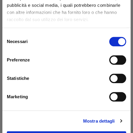
Codice: 14217L
Codice: 14218L
pubblicità e social media, i quali potrebbero combinarle
con altre informazioni che ha fornito loro o che hanno
€ 371,85
€ 776,85
+IVA
+IVA
raccolto dal suo utilizzo dei loro servizi.
Da ordinare
Da ordinare
Selezione
Acquista
Acquista
Necessari
del
consenso
Preferenze
Statistiche
Marketing
Prolunga 400 mm
Serbatoio sponde
Dautel
PBS Palfinger - MBB
Mostra dettagli
Codice: 17203L
Codice: 52510M