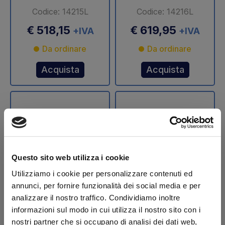
Codice: 14215L
Codice: 14216L
€ 518,15
€ 619,95
+IVA
+IVA
Da ordinare
Da ordinare
Acquista
Acquista
Questo sito web utilizza i cookie
Utilizziamo i cookie per personalizzare contenuti ed
annunci, per fornire funzionalità dei social media e per
Stelo cilindro
Stelo cilindro
analizzare il nostro traffico. Condividiamo inoltre
sollevamento Ø 70
sollevamento Ø 75
informazioni sul modo in cui utilizza il nostro sito con i
mm DLB 47 Dautel
mm DLB 47 Dautel
nostri partner che si occupano di analisi dei dati web,