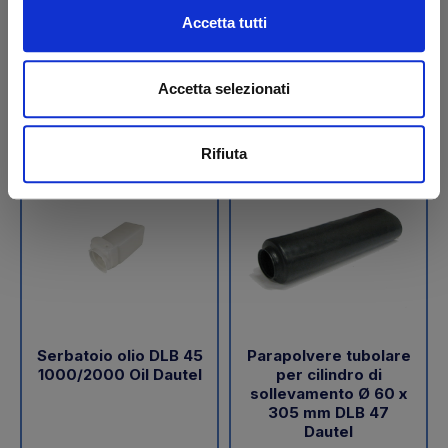
€ 189,05
€ 288,00
Accetta tutti
+IVA
+IVA
Da ordinare
Da ordinare
Accetta selezionati
Acquista
Acquista
Rifiuta
Serbatoio olio DLB 45
Parapolvere tubolare
1000/2000 Oil Dautel
per cilindro di
sollevamento Ø 60 x
305 mm DLB 47
Dautel