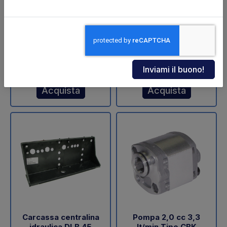
ZNU-75-110 (SA)
sollevamento DLB 47
Dautel
Codice: 11711Z
Codice: 18202L
€ 598,00
€ 60,05
+IVA
+IVA
Da ordinare
Disponibile
Acquista
Acquista
Carcassa centralina
Pompa 2,0 cc 3,3
idraulica DLB 45
lt/min Tipo CBK