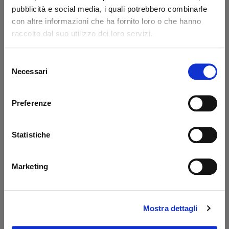
Codice: 14217L
Codice: 14218L
pubblicità e social media, i quali potrebbero combinarle
con altre informazioni che ha fornito loro o che hanno
€ 371,85
€ 776,85
+IVA
+IVA
raccolto dal suo utilizzo dei loro servizi.
Da ordinare
Da ordinare
Selezione
Acquista
Acquista
Necessari
del
consenso
Preferenze
Statistiche
Marketing
Prolunga 400 mm
Serbatoio sponde
Dautel
PBS Palfinger - MBB
Mostra dettagli
Codice: 17203L
Codice: 52510M