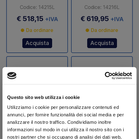
Codice: 14215L
Codice: 14216L
€ 518,15
€ 619,95
+IVA
+IVA
Da ordinare
Da ordinare
Acquista
Acquista
Questo sito web utilizza i cookie
Utilizziamo i cookie per personalizzare contenuti ed
annunci, per fornire funzionalità dei social media e per
Stelo cilindro
Stelo cilindro
analizzare il nostro traffico. Condividiamo inoltre
sollevamento Ø 70
sollevamento Ø 75
informazioni sul modo in cui utilizza il nostro sito con i
mm DLB 47 Dautel
mm DLB 47 Dautel
nostri partner che si occupano di analisi dei dati web,