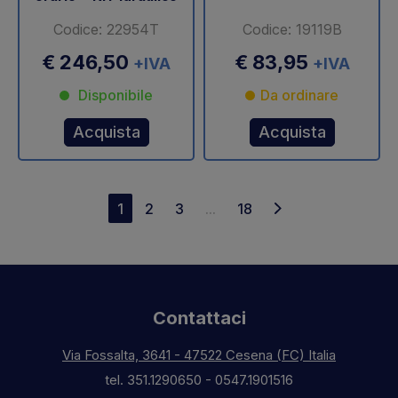
Codice: 22954T
Codice: 19119B
€ 246,50
€ 83,95
+IVA
+IVA
Disponibile
Da ordinare
Acquista
Acquista
1
2
3
...
18
Contattaci
Via Fossalta, 3641 - 47522 Cesena (FC) Italia
tel.
351.1290650
-
0547.1901516