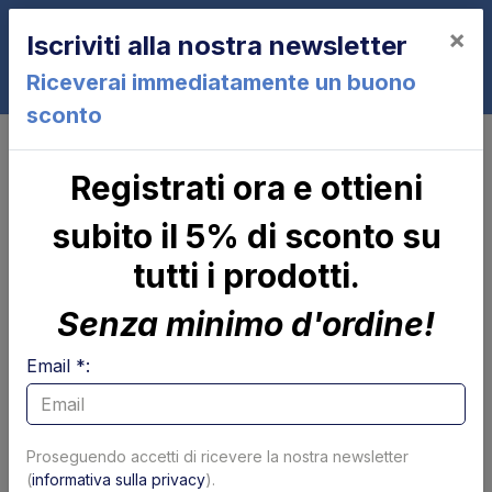
×
Iscriviti alla nostra newsletter
0
Riceverai immediatamente un buono
sconto
ZS250-155
Registrati ora e ottieni
ZS250-155
subito il 5% di sconto su
tutti i prodotti.
Senza minimo d'ordine!
Email *:
Cilindro di
Parapolvere tubolare
Proseguendo accetti di ricevere la nostra newsletter
brandeggio Zepro
x cilindro
(
informativa sulla privacy
).