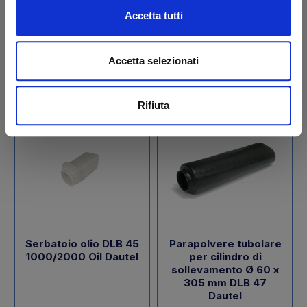
€ 189,05
€ 288,00
Accetta tutti
+IVA
+IVA
Da ordinare
Da ordinare
Accetta selezionati
Acquista
Acquista
Rifiuta
Serbatoio olio DLB 45
Parapolvere tubolare
1000/2000 Oil Dautel
per cilindro di
sollevamento Ø 60 x
305 mm DLB 47
Dautel