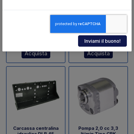
ZNU-75-110 (SA)
sollevamento DLB 47
Dautel
Codice: 11711Z
Codice: 18202L
€ 598,00
€ 60,05
+IVA
+IVA
Da ordinare
Disponibile
Acquista
Acquista
Carcassa centralina
Pompa 2,0 cc 3,3
idraulica DLB 45
lt/min Tipo CBK