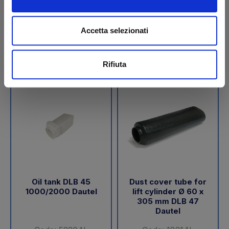
€ 189,05
€ 288,00
+VAT
+VAT
Accetta selezionati
To order
To order
Buy
Buy
Rifiuta
Oil tank DLB 45
Dust cover tube for
1000/2000 Dautel
lift cylinder Ø 60 x
305 mm DLB 47
Dautel