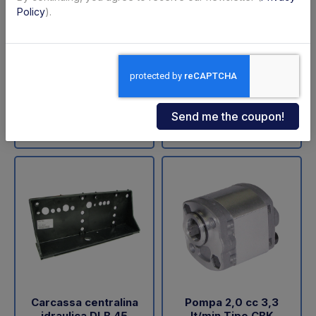
ZNU-75-110 (SA)
sollevamento DLB 47
Policy
).
Dautel
Code: 11711Z
Code: 18202L
€ 598,00
€ 60,05
+VAT
+VAT
To order
Available
Buy
Buy
Carcassa centralina
Pompa 2,0 cc 3,3
idraulica DLB 45
lt/min Tipo CBK