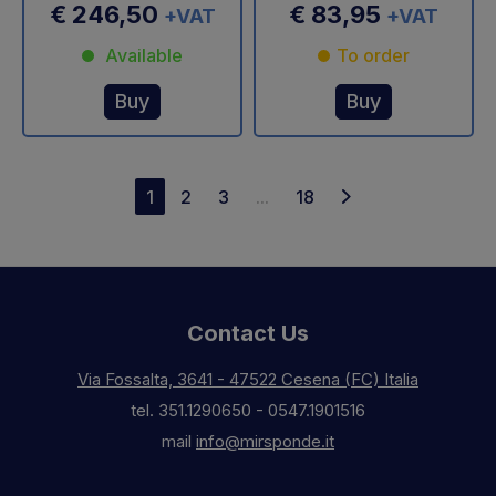
€ 246,50
€ 83,95
+VAT
+VAT
Available
To order
Buy
Buy
1
2
3
...
18
Contact Us
Via Fossalta, 3641 - 47522 Cesena (FC) Italia
tel.
351.1290650
-
0547.1901516
mail
info@mirsponde.it