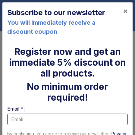
×
Subscribe to our newsletter
0
You will immediately receive a
discount coupon
Home
ZS250-155
Register now and get an
ZS250-155
immediate 5% discount on
all products.
No minimum order
required!
Email *:
Cilindro di
Parapolvere tubolare
brandeggio Zepro
x cilindro
By continuing, you agree to receive our newsletter (
Privacy