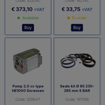
Code: 52204L
Code: 18214L
€ 373,10
€ 33,75
+VAT
+VAT
Available
To order
Buy
Buy
Pump 2,0 cc type
Seals kit Ø 85 230-
HE1000 Sorensen
285 mm S BAR
Code: 22954T
Code: 19119B