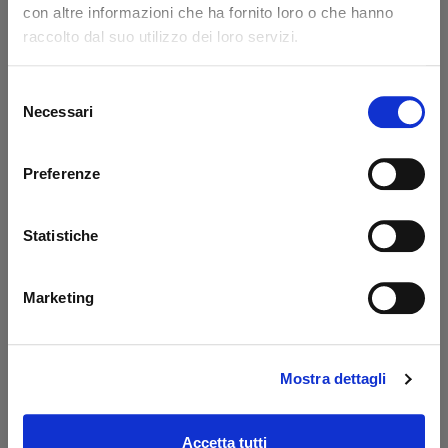
con altre informazioni che ha fornito loro o che hanno
Code: 14217L
Code: 14218L
raccolto dal suo utilizzo dei loro servizi.
€ 371,85
€ 776,85
+VAT
+VAT
To order
To order
Selezione
Necessari
del
Buy
Buy
consenso
Preferenze
Statistiche
Marketing
Mostra dettagli
Prolunga 400 mm
Oil tank PBS Palfinger
Dautel
- MBB
Code: 17203L
Code: 52510M
Accetta tutti