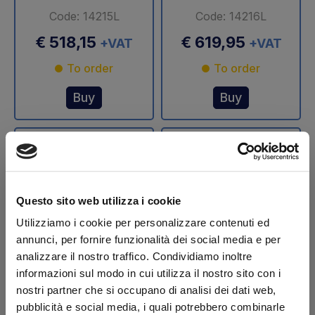
Code: 14215L
Code: 14216L
€ 518,15
€ 619,95
+VAT
+VAT
To order
To order
Buy
Buy
Questo sito web utilizza i cookie
Utilizziamo i cookie per personalizzare contenuti ed
annunci, per fornire funzionalità dei social media e per
analizzare il nostro traffico. Condividiamo inoltre
Stelo cilindro
Stelo cilindro
informazioni sul modo in cui utilizza il nostro sito con i
sollevamento Ø 70
sollevamento Ø 75
nostri partner che si occupano di analisi dei dati web,
mm DLB 47 Dautel
mm DLB 47 Dautel
pubblicità e social media, i quali potrebbero combinarle