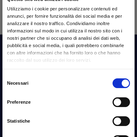
Policy
).
Fast delivery and professional technical assistance.
Utilizziamo i cookie per personalizzare contenuti ed
Online shop specialized in MIR sponde spare parts for
annunci, per fornire funzionalità dei social media e per
every need.
analizzare il nostro traffico. Condividiamo inoltre
informazioni sul modo in cui utilizza il nostro sito con i
nostri partner che si occupano di analisi dei dati web,
pubblicità e social media, i quali potrebbero combinarle
Contact Us
con altre informazioni che ha fornito loro o che hanno
raccolto dal suo utilizzo dei loro servizi.
Via Fossalta, 3641 - 47522 Cesena (FC) Italia
tel.
351.1290650
-
0547.1901516
Selezione
mail
info@mirsponde.it
Necessari
del
consenso
Preferenze
Your account
Dashboard
Statistiche
Orders
Personal Information