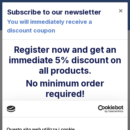
×
Subscribe to our newsletter
0
You will immediately receive a
discount coupon
Home
MIR sponde
Register now and get an
MIR sponde - Other
immediate 5% discount on
all products.
No items available
MIR sponde spare parts and
No minimum order
various accessories for tail
required!
lifts.
Email *:
Buy original and aftermarket MIR sponde components:
seals, filters, bolts and hardware. Wide assortment of
MIR sponde replacement parts at competitive prices.
By continuing, you agree to receive our newsletter (
Privacy
Questo sito web utilizza i cookie