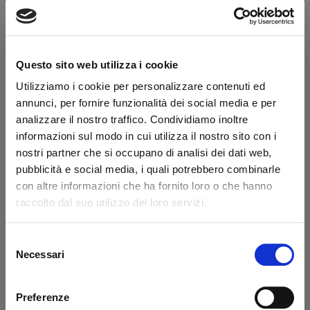
Secure transaction
Do you have a VAT number?
Questo sito web utilizza i cookie
Features
Utilizziamo i cookie per personalizzare contenuti ed
annunci, per fornire funzionalità dei social media e per
Thread
3\8
analizzare il nostro traffico. Condividiamo inoltre
informazioni sul modo in cui utilizza il nostro sito con i
nostri partner che si occupano di analisi dei dati web,
What they say about us
pubblicità e social media, i quali potrebbero combinarle
con altre informazioni che ha fornito loro o che hanno
raccolto dal suo utilizzo dei loro servizi.
Excellent
business profile source
Selezione
Necessari
del
consenso
Preferenze
Francesco Monetta
Ant