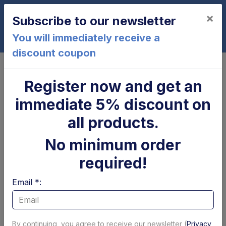
×
Subscribe to our newsletter
0
You will immediately receive a
discount coupon
Home
Valves and coils
Other valves and coils - hydraulic parts
Register now and get an
Anello di guarnizione 3/8''
immediate 5% discount on
all products.
No minimum order
required!
Email *:
By continuing, you agree to receive our newsletter (
Privacy