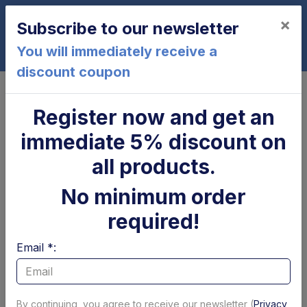
×
Subscribe to our newsletter
0
You will immediately receive a
discount coupon
Home
Astina bloccaggio DX per fermaroll
Astina bloccaggio DX per fermaroll
Register now and get an
immediate 5% discount on
all products.
No minimum order
required!
Email *:
By continuing, you agree to receive our newsletter (
Privacy