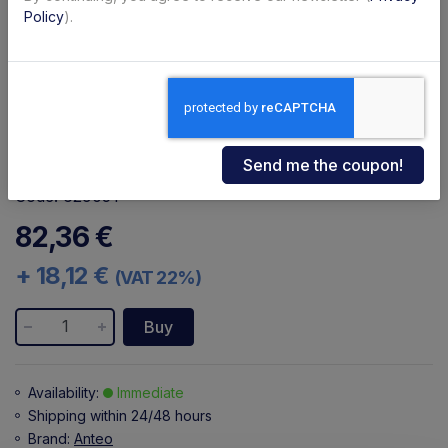
Policy
).
Code: 62905T
82,36 €
+ 18,12 €
(VAT 22%)
Buy
Availability:
Immediate
Shipping within 24/48 hours
Brand:
Anteo