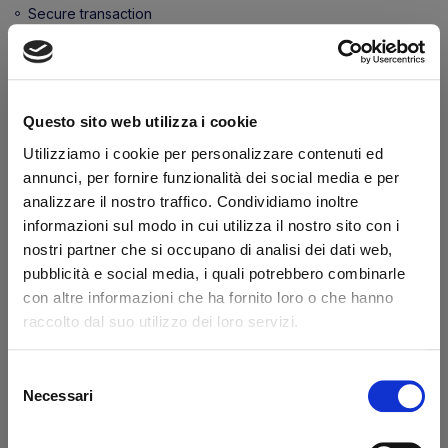
Secure transaction
Do you have a VAT number?
Features
Questo sito web utilizza i cookie
Utilizziamo i cookie per personalizzare contenuti ed
Depth (mm)
10
annunci, per fornire funzionalità dei social media e per
Length (mm)
280
analizzare il nostro traffico. Condividiamo inoltre
Width (mm)
20
informazioni sul modo in cui utilizza il nostro sito con i
nostri partner che si occupano di analisi dei dati web,
pubblicità e social media, i quali potrebbero combinarle
What they say about us
con altre informazioni che ha fornito loro o che hanno
raccolto dal suo utilizzo dei loro servizi.
Excellent
Selezione
business profile source
Necessari
del
consenso