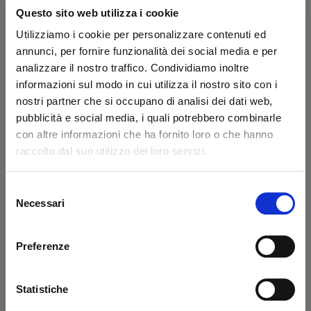
Questo sito web utilizza i cookie
Do you have a VAT number?
Utilizziamo i cookie per personalizzare contenuti ed
annunci, per fornire funzionalità dei social media e per
What they say about us
analizzare il nostro traffico. Condividiamo inoltre
informazioni sul modo in cui utilizza il nostro sito con i
Excellent
nostri partner che si occupano di analisi dei dati web,
pubblicità e social media, i quali potrebbero combinarle
business profile source
con altre informazioni che ha fornito loro o che hanno
raccolto dal suo utilizzo dei loro servizi.
Selezione
Necessari
del
Francesco Monetta
Ant
consenso
Excellent service - the ordered
Eve
materials arrived correctly and on
sol
Preferenze
schedule. The staff was very
wit
knowledgeable, even in guiding me to
pro
Statistiche
solve a problem! Very satisfied - TOP
Tha
quality.