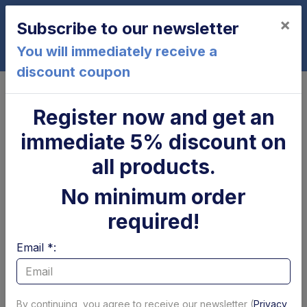
×
Subscribe to our newsletter
0
You will immediately receive a
discount coupon
Home
Powerpack
Other powerpack parts
Filtro olio per centralina Sorensen
Register now and get an
immediate 5% discount on
all products.
No minimum order
required!
Email *:
By continuing, you agree to receive our newsletter (
Privacy