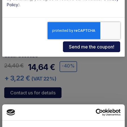
Policy
).
Code: U53602S
24,40 €
14,64 €
-40%
+ 3,22 €
(VAT 22%)
Contact us for details
Availability:
Immediate
Brand:
Sorensen
USATO
Secure transaction