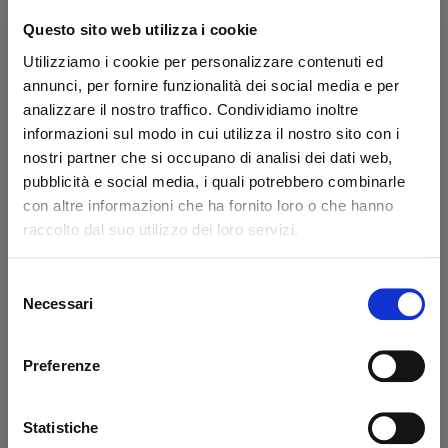
Secure transaction
Questo sito web utilizza i cookie
Do you have a VAT number?
Utilizziamo i cookie per personalizzare contenuti ed
annunci, per fornire funzionalità dei social media e per
What they say about us
analizzare il nostro traffico. Condividiamo inoltre
informazioni sul modo in cui utilizza il nostro sito con i
nostri partner che si occupano di analisi dei dati web,
Excellent
pubblicità e social media, i quali potrebbero combinarle
con altre informazioni che ha fornito loro o che hanno
business profile source
raccolto dal suo utilizzo dei loro servizi.
Selezione
Necessari
del
Francesco Monetta
Ant
consenso
Excellent service - the ordered
Eve
Preferenze
materials arrived correctly and on
sol
schedule. The staff was very
wit
knowledgeable, even in guiding me to
pro
Statistiche
solve a problem! Very satisfied - TOP
Tha