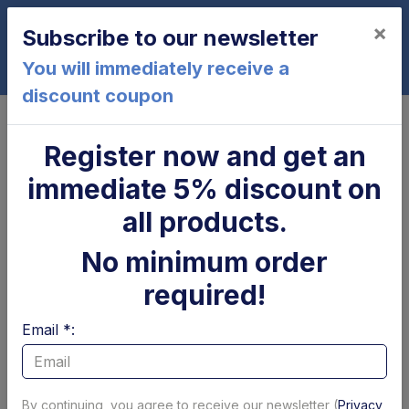
×
Subscribe to our newsletter
0
You will immediately receive a
discount coupon
Home
Kit staccabatteria F5 Anteo
Kit staccabatteria F5 Anteo
Register now and get an
immediate 5% discount on
all products.
No minimum order
required!
Email *:
By continuing, you agree to receive our newsletter (
Privacy