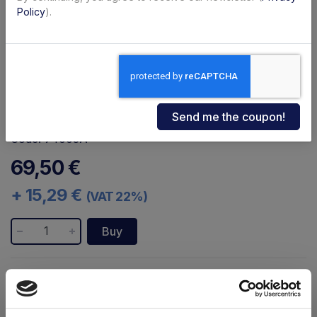
Policy
).
Code: 74003A
69,50 €
+ 15,29 €
(VAT 22%)
Buy
Availability:
Immediate
Shipping within 24/48 hours
Brand:
Anteo