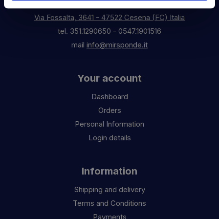
Via Fossalta, 3641 - 47522 Cesena (FC) Italia
tel.
351.1290650
-
0547.1901516
mail
info@mirsponde.it
Your account
Dashboard
Orders
Personal Information
Login details
Information
Shipping and delivery
Terms and Conditions
Payments