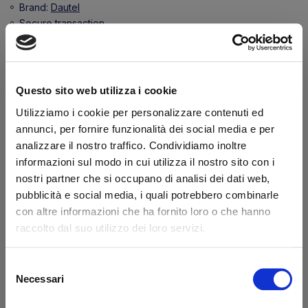
Brand:
Dautel
Secure transaction
Do you have a VAT number?
Questo sito web utilizza i cookie
Features
Utilizziamo i cookie per personalizzare contenuti ed
annunci, per fornire funzionalità dei social media e per
Diameter 1 (mm)
40
analizzare il nostro traffico. Condividiamo inoltre
Force (N)
1800
informazioni sul modo in cui utilizza il nostro sito con i
Length (mm)
440
nostri partner che si occupano di analisi dei dati web,
pubblicità e social media, i quali potrebbero combinarle
What they say about us
con altre informazioni che ha fornito loro o che hanno
raccolto dal suo utilizzo dei loro servizi.
Excellent
Selezione
Necessari
del
business profile source
consenso