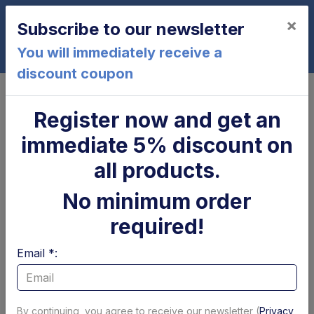
×
Subscribe to our newsletter
0
You will immediately receive a
discount coupon
Home
Platform and Mechanical parts
Springs and gas springs
Register now and get an
Molle a gas Dautel
immediate 5% discount on
all products.
No minimum order
required!
Email *:
By continuing, you agree to receive our newsletter (
Privacy